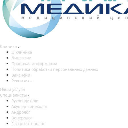
Клиника
О клинике
Лицензии
Правовая информация
Политика обработки персональных данных
Вакансии
Реквизиты
Наши услуги
Специалисты
Руководители
Акушер-гинеколог
Андролог
Венеролог
Гастроэнтеролог