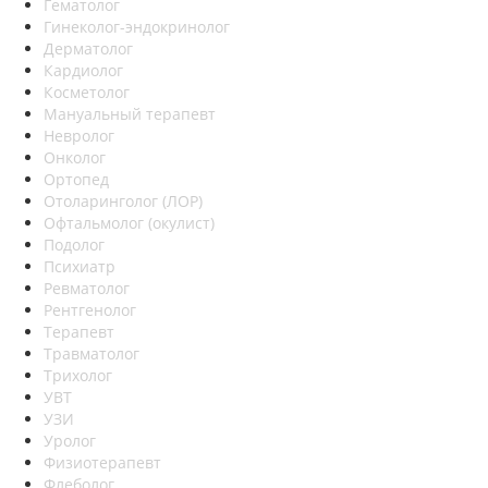
Гематолог
Гинеколог-эндокринолог
Дерматолог
Кардиолог
Косметолог
Мануальный терапевт
Невролог
Онколог
Ортопед
Отоларинголог (ЛОР)
Офтальмолог (окулист)
Подолог
Психиатр
Ревматолог
Рентгенолог
Терапевт
Травматолог
Трихолог
УВТ
УЗИ
Уролог
Физиотерапевт
Флеболог