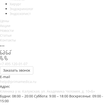
Хирург
Эндокринолог
Эндоскопист
Цены
Акции
Новости
Статьи
Контакты
+7 495 120-01-07
Заказать звонок
E-mail
help@primamedica.ru
Адрес
Клиника у м. Калужская, ул. Академика Челомея, д. 10«Б»
Будни: 08:00 – 20:00
Суббота: 9:00 – 18:00
Воскресенье: 09:00 -
15:00