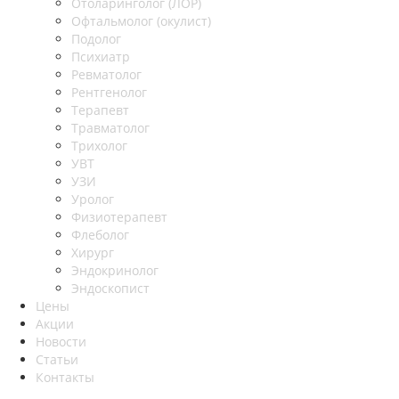
Отоларинголог (ЛОР)
Офтальмолог (окулист)
Подолог
Психиатр
Ревматолог
Рентгенолог
Терапевт
Травматолог
Трихолог
УВТ
УЗИ
Уролог
Физиотерапевт
Флеболог
Хирург
Эндокринолог
Эндоскопист
Цены
Акции
Новости
Статьи
Контакты