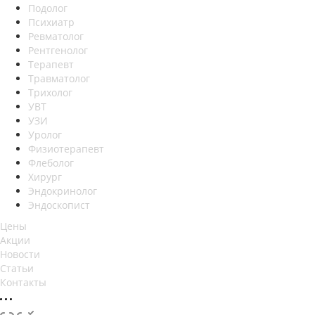
Подолог
Психиатр
Ревматолог
Рентгенолог
Терапевт
Травматолог
Трихолог
УВТ
УЗИ
Уролог
Физиотерапевт
Флеболог
Хирург
Эндокринолог
Эндоскопист
Цены
Акции
Новости
Статьи
Контакты