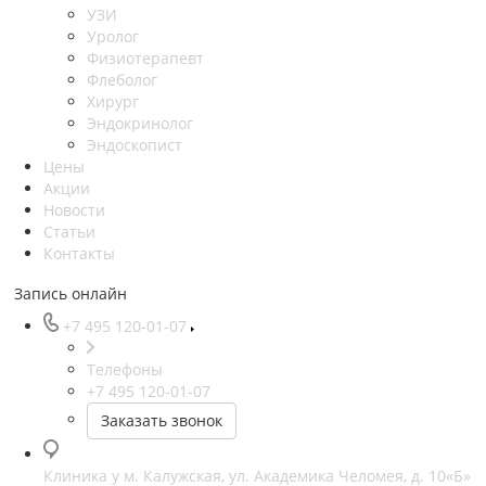
УЗИ
Уролог
Физиотерапевт
Флеболог
Хирург
Эндокринолог
Эндоскопист
Цены
Акции
Новости
Статьи
Контакты
Запись онлайн
+7 495 120-01-07
Телефоны
+7 495 120-01-07
Заказать звонок
Клиника у м. Калужская, ул. Академика Челомея, д. 10«Б»