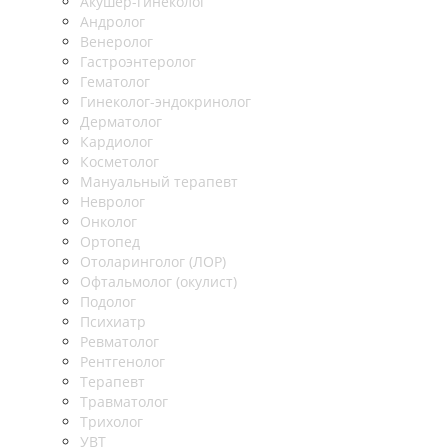
Акушер-гинеколог
Андролог
Венеролог
Гастроэнтеролог
Гематолог
Гинеколог-эндокринолог
Дерматолог
Кардиолог
Косметолог
Мануальный терапевт
Невролог
Онколог
Ортопед
Отоларинголог (ЛОР)
Офтальмолог (окулист)
Подолог
Психиатр
Ревматолог
Рентгенолог
Терапевт
Травматолог
Трихолог
УВТ