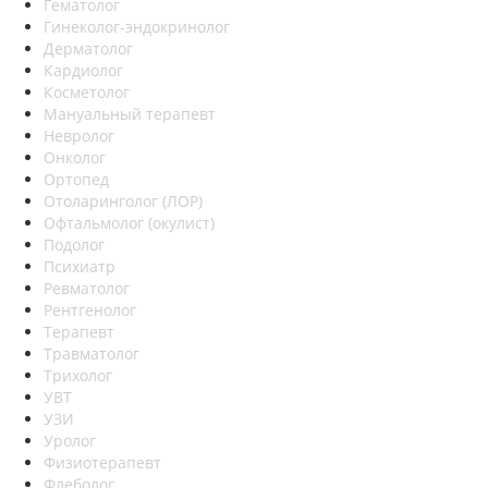
Гематолог
Гинеколог-эндокринолог
Дерматолог
Кардиолог
Косметолог
Мануальный терапевт
Невролог
Онколог
Ортопед
Отоларинголог (ЛОР)
Офтальмолог (окулист)
Подолог
Психиатр
Ревматолог
Рентгенолог
Терапевт
Травматолог
Трихолог
УВТ
УЗИ
Уролог
Физиотерапевт
Флеболог