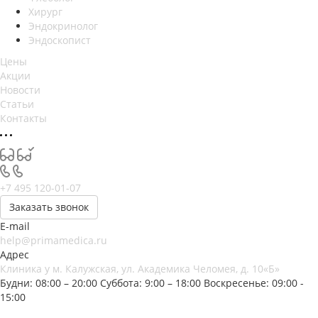
Хирург
Эндокринолог
Эндоскопист
Цены
Акции
Новости
Статьи
Контакты
+7 495 120-01-07
Заказать звонок
E-mail
help@primamedica.ru
Адрес
Клиника у м. Калужская, ул. Академика Челомея, д. 10«Б»
Будни: 08:00 – 20:00
Суббота: 9:00 – 18:00
Воскресенье: 09:00 -
15:00