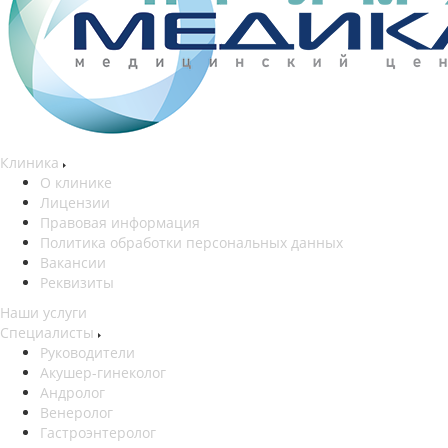
Клиника
О клинике
Лицензии
Правовая информация
Политика обработки персональных данных
Вакансии
Реквизиты
Наши услуги
Специалисты
Руководители
Акушер-гинеколог
Андролог
Венеролог
Гастроэнтеролог