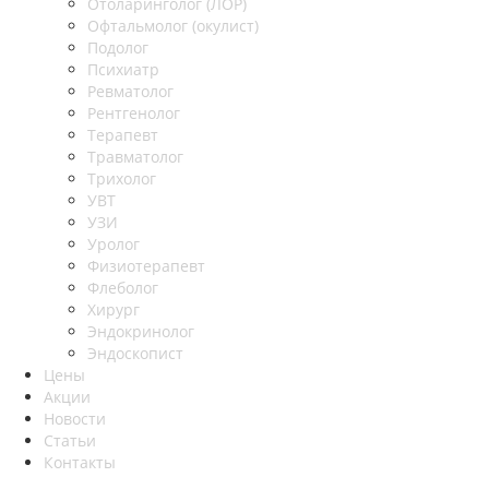
Отоларинголог (ЛОР)
Офтальмолог (окулист)
Подолог
Психиатр
Ревматолог
Рентгенолог
Терапевт
Травматолог
Трихолог
УВТ
УЗИ
Уролог
Физиотерапевт
Флеболог
Хирург
Эндокринолог
Эндоскопист
Цены
Акции
Новости
Статьи
Контакты