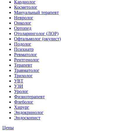
Кардиолог
Косметолог
Мануальный терапевт
Невролог
Онколог
Ортопед
Отоларинголог (ЛОР)
Офтальмолог (окулист)
Подолог
Психиатр
Ревматолог
Рентгенолог
Терапевт
Травматолог
Трихолог
УВТ
УЗИ
Уролог
Физиотерапевт
Флеболог
Хирург
Эндокринолог
Эндоскопист
Цены