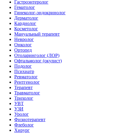
Гастроэнтеролог
Гематолог
Гинеколог-эндокринолог
Дерматолог
Кардиолог
Косметолог
Мануальный терапевт
Невролог
Онколог
Ортопед
Отоларинголог (ЛОР)
Офтальмолог (окулист)
Подолог
Психиатр
Ревматолог
Рентгенолог
Терапевт
Травматолог
Трихолог
УВТ
УЗИ
Уролог
Физиотерапевт
Флеболог
Хирург