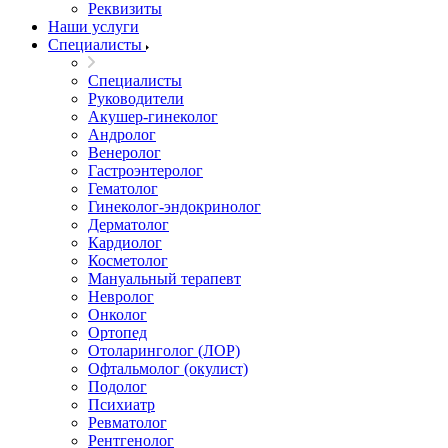
Реквизиты
Наши услуги
Специалисты
Специалисты
Руководители
Акушер-гинеколог
Андролог
Венеролог
Гастроэнтеролог
Гематолог
Гинеколог-эндокринолог
Дерматолог
Кардиолог
Косметолог
Мануальный терапевт
Невролог
Онколог
Ортопед
Отоларинголог (ЛОР)
Офтальмолог (окулист)
Подолог
Психиатр
Ревматолог
Рентгенолог