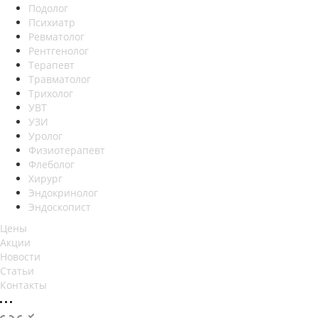
Подолог
Психиатр
Ревматолог
Рентгенолог
Терапевт
Травматолог
Трихолог
УВТ
УЗИ
Уролог
Физиотерапевт
Флеболог
Хирург
Эндокринолог
Эндоскопист
Цены
Акции
Новости
Статьи
Контакты