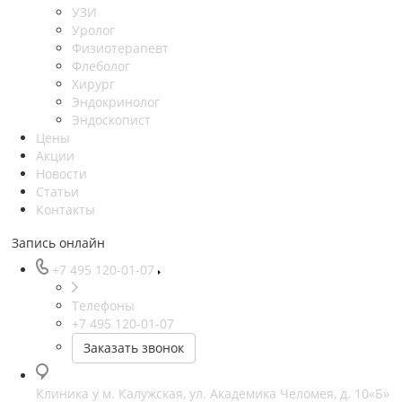
УЗИ
Уролог
Физиотерапевт
Флеболог
Хирург
Эндокринолог
Эндоскопист
Цены
Акции
Новости
Статьи
Контакты
Запись онлайн
+7 495 120-01-07
Телефоны
+7 495 120-01-07
Заказать звонок
Клиника у м. Калужская, ул. Академика Челомея, д. 10«Б»