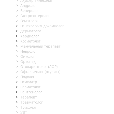
Акушер-гинеколог
Андролог
Венеролог
Гастроэнтеролог
Гематолог
Гинеколог-эндокринолог
Дерматолог
Кардиолог
Косметолог
Мануальный терапевт
Невролог
Онколог
Ортопед
Отоларинголог (ЛОР)
Офтальмолог (окулист)
Подолог
Психиатр
Ревматолог
Рентгенолог
Терапевт
Травматолог
Трихолог
УВТ