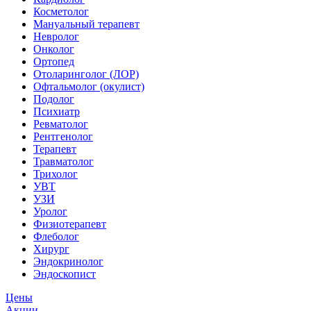
Косметолог
Мануальный терапевт
Невролог
Онколог
Ортопед
Отоларинголог (ЛОР)
Офтальмолог (окулист)
Подолог
Психиатр
Ревматолог
Рентгенолог
Терапевт
Травматолог
Трихолог
УВТ
УЗИ
Уролог
Физиотерапевт
Флеболог
Хирург
Эндокринолог
Эндоскопист
Цены
Акции