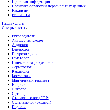
Правовая информация
Политика обработки персональных данных
Вакансии
Реквизиты
Наши услуги
Специалисты
Руководители
Акушер-гинеколог
Андролог
Венеролог
Гастроэнтеролог
Гематолог
Гинеколог-эндокринолог
Дерматолог
Кардиолог
Косметолог
Мануальный терапевт
Невролог
Онколог
Ортопед
Отоларинголог (ЛОР)
Офтальмолог (окулист)
Подолог