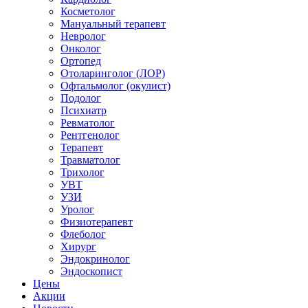
Косметолог
Мануальный терапевт
Невролог
Онколог
Ортопед
Отоларинголог (ЛОР)
Офтальмолог (окулист)
Подолог
Психиатр
Ревматолог
Рентгенолог
Терапевт
Травматолог
Трихолог
УВТ
УЗИ
Уролог
Физиотерапевт
Флеболог
Хирург
Эндокринолог
Эндоскопист
Цены
Акции