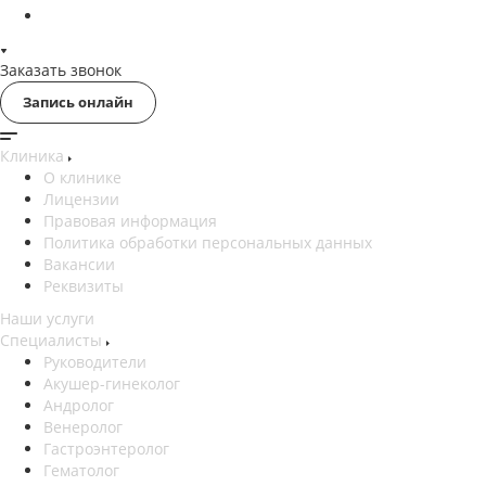
Заказать звонок
Запись онлайн
Клиника
О клинике
Лицензии
Правовая информация
Политика обработки персональных данных
Вакансии
Реквизиты
Наши услуги
Специалисты
Руководители
Акушер-гинеколог
Андролог
Венеролог
Гастроэнтеролог
Гематолог