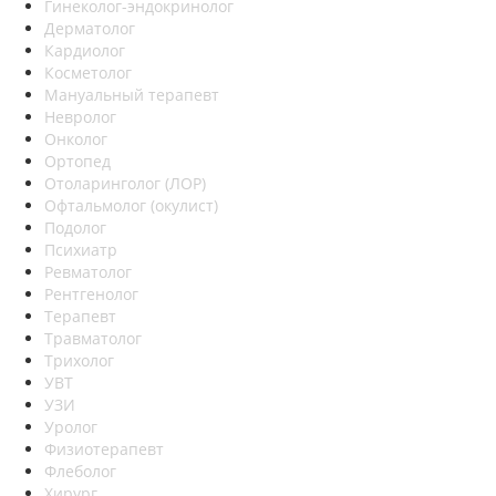
Гинеколог-эндокринолог
Дерматолог
Кардиолог
Косметолог
Мануальный терапевт
Невролог
Онколог
Ортопед
Отоларинголог (ЛОР)
Офтальмолог (окулист)
Подолог
Психиатр
Ревматолог
Рентгенолог
Терапевт
Травматолог
Трихолог
УВТ
УЗИ
Уролог
Физиотерапевт
Флеболог
Хирург