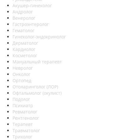
Акушер-гинеколог
Андролог
Венеролог
Гастроэнтеролог
Гематолог
Гинеколог-эндокринолог
Дерматолог
Кардиолог
Косметолог
Мануальный терапевт
Невролог
Онколог
Ортопед
Отоларинголог (ЛОР)
Офтальмолог (окулист)
Подолог
Психиатр
Ревматолог
Рентгенолог
Терапевт
Травматолог
Трихолог