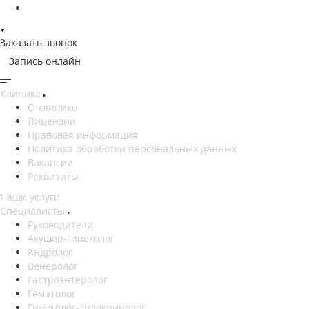
Заказать звонок
Запись онлайн
Клиника
О клинике
Лицензии
Правовая информация
Политика обработки персональных данных
Вакансии
Реквизиты
Наши услуги
Специалисты
Руководители
Акушер-гинеколог
Андролог
Венеролог
Гастроэнтеролог
Гематолог
Гинеколог-эндокринолог