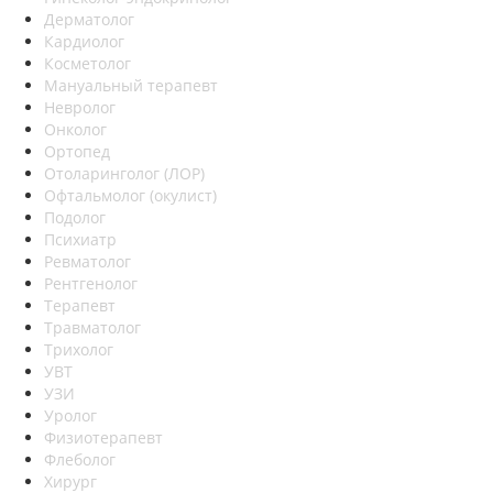
Дерматолог
Кардиолог
Косметолог
Мануальный терапевт
Невролог
Онколог
Ортопед
Отоларинголог (ЛОР)
Офтальмолог (окулист)
Подолог
Психиатр
Ревматолог
Рентгенолог
Терапевт
Травматолог
Трихолог
УВТ
УЗИ
Уролог
Физиотерапевт
Флеболог
Хирург