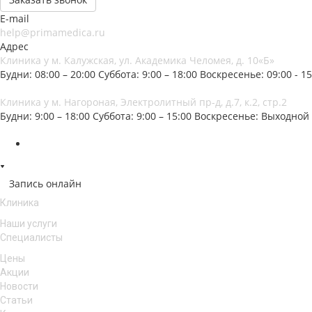
E-mail
help@primamedica.ru
Адрес
Клиника у м. Калужская, ул. Академика Челомея, д. 10«Б»
Будни: 08:00 – 20:00
Суббота: 9:00 – 18:00
Воскресенье: 09:00 - 15
Клиника у м. Нагороная, Электролитный пр-д, д.7, к.2, стр.2
Будни: 9:00 – 18:00
Суббота: 9:00 – 15:00
Воскресенье: Выходной
Запись онлайн
Клиника
Наши услуги
Специалисты
Цены
Акции
Новости
Статьи