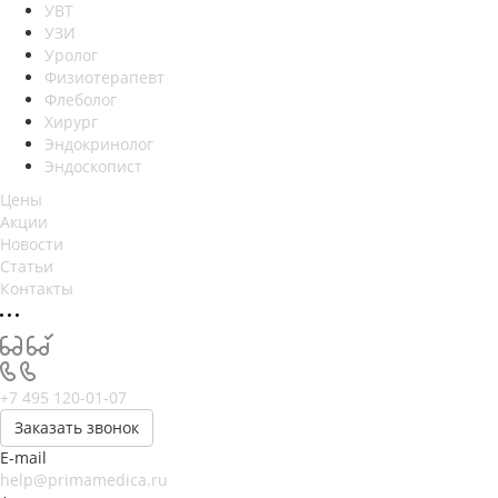
УВТ
УЗИ
Уролог
Физиотерапевт
Флеболог
Хирург
Эндокринолог
Эндоскопист
Цены
Акции
Новости
Статьи
Контакты
+7 495 120-01-07
Заказать звонок
E-mail
help@primamedica.ru