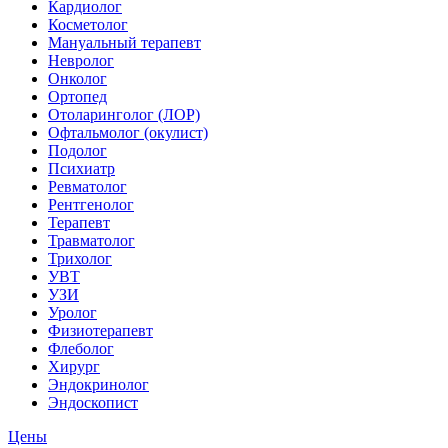
Кардиолог
Косметолог
Мануальный терапевт
Невролог
Онколог
Ортопед
Отоларинголог (ЛОР)
Офтальмолог (окулист)
Подолог
Психиатр
Ревматолог
Рентгенолог
Терапевт
Травматолог
Трихолог
УВТ
УЗИ
Уролог
Физиотерапевт
Флеболог
Хирург
Эндокринолог
Эндоскопист
Цены