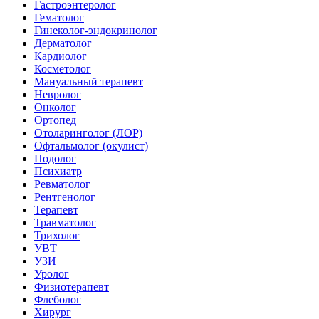
Гастроэнтеролог
Гематолог
Гинеколог-эндокринолог
Дерматолог
Кардиолог
Косметолог
Мануальный терапевт
Невролог
Онколог
Ортопед
Отоларинголог (ЛОР)
Офтальмолог (окулист)
Подолог
Психиатр
Ревматолог
Рентгенолог
Терапевт
Травматолог
Трихолог
УВТ
УЗИ
Уролог
Физиотерапевт
Флеболог
Хирург