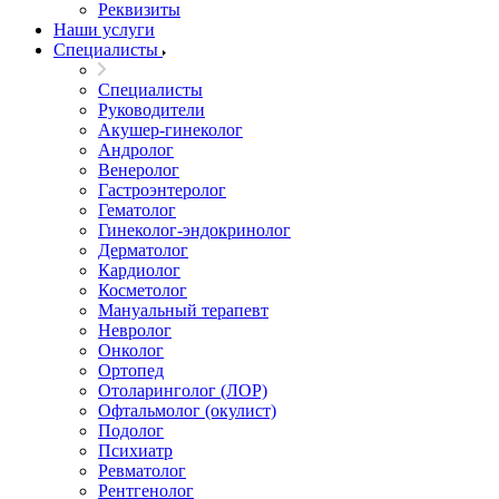
Реквизиты
Наши услуги
Специалисты
Специалисты
Руководители
Акушер-гинеколог
Андролог
Венеролог
Гастроэнтеролог
Гематолог
Гинеколог-эндокринолог
Дерматолог
Кардиолог
Косметолог
Мануальный терапевт
Невролог
Онколог
Ортопед
Отоларинголог (ЛОР)
Офтальмолог (окулист)
Подолог
Психиатр
Ревматолог
Рентгенолог