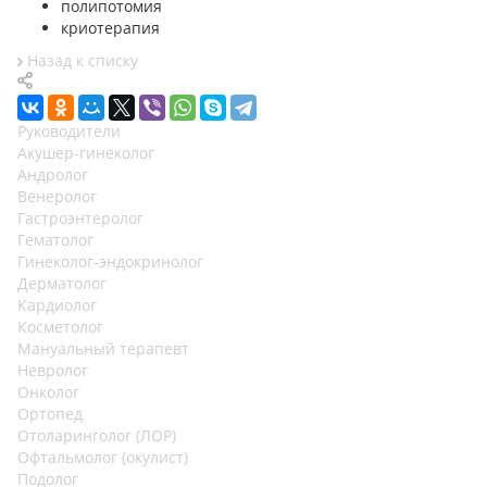
полипотомия
криотерапия
Назад к списку
Руководители
Акушер-гинеколог
Андролог
Венеролог
Гастроэнтеролог
Гематолог
Гинеколог-эндокринолог
Дерматолог
Кардиолог
Косметолог
Мануальный терапевт
Невролог
Онколог
Ортопед
Отоларинголог (ЛОР)
Офтальмолог (окулист)
Подолог