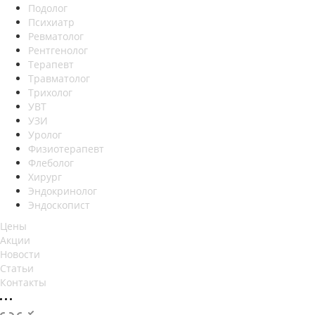
Подолог
Психиатр
Ревматолог
Рентгенолог
Терапевт
Травматолог
Трихолог
УВТ
УЗИ
Уролог
Физиотерапевт
Флеболог
Хирург
Эндокринолог
Эндоскопист
Цены
Акции
Новости
Статьи
Контакты