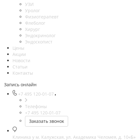
УЗИ
Уролог
Физиотерапевт
Флеболог
Хирург
Эндокринолог
Эндоскопист
Цены
Акции
Новости
Статьи
Контакты
Запись онлайн
+7 495 120-01-07
Телефоны
+7 495 120-01-07
Заказать звонок
Клиника у м. Калужская, ул. Академика Челомея, д. 10«Б»