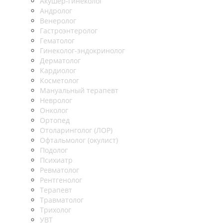
Акушер-гинеколог
Андролог
Венеролог
Гастроэнтеролог
Гематолог
Гинеколог-эндокринолог
Дерматолог
Кардиолог
Косметолог
Мануальный терапевт
Невролог
Онколог
Ортопед
Отоларинголог (ЛОР)
Офтальмолог (окулист)
Подолог
Психиатр
Ревматолог
Рентгенолог
Терапевт
Травматолог
Трихолог
УВТ