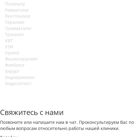
Психиатр
Ревматолог
Рентгенолог
Терапевт
Травматолог
Трихолог
УВТ
УЗИ
Уролог
Физиотерапевт
Флеболог
Хирург
Эндокринолог
Эндоскопист
Свяжитесь с нами
Позвоните или напишите нам в чат. Проконсультируем Вас по
любым вопросам относительно работы нашей клиники.