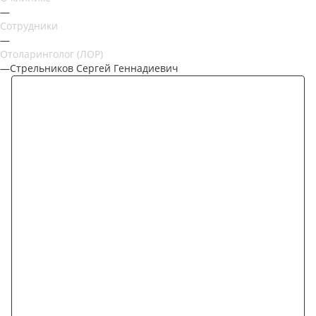
—
Сотрудники
—
Отоларинголог (ЛОР)
—
Стрельников Сергей Геннадиевич