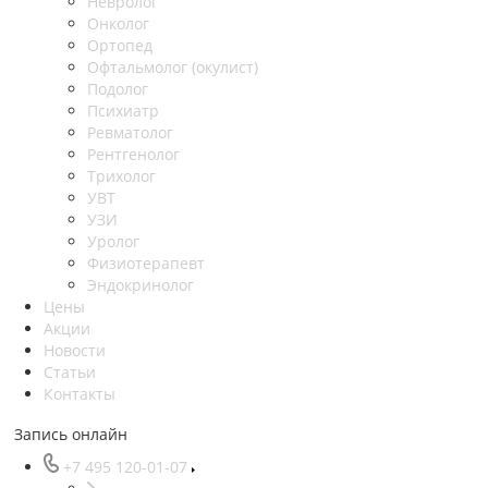
Невролог
Онколог
Ортопед
Офтальмолог (окулист)
Подолог
Психиатр
Ревматолог
Рентгенолог
Трихолог
УВТ
УЗИ
Уролог
Физиотерапевт
Эндокринолог
Цены
Акции
Новости
Статьи
Контакты
Запись онлайн
+7 495 120-01-07