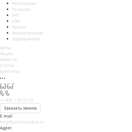
Рентгенолог
Трихолог
УВТ
УЗИ
Уролог
Физиотерапевт
Эндокринолог
Цены
Акции
Новости
Статьи
Контакты
+7 495 120-01-07
Заказать звонок
E-mail
help@primamedica.ru
Адрес