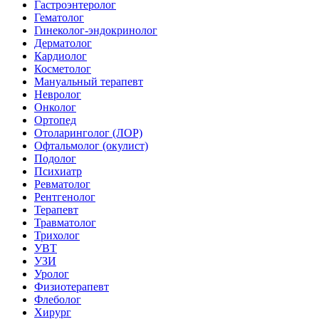
Гастроэнтеролог
Гематолог
Гинеколог-эндокринолог
Дерматолог
Кардиолог
Косметолог
Мануальный терапевт
Невролог
Онколог
Ортопед
Отоларинголог (ЛОР)
Офтальмолог (окулист)
Подолог
Психиатр
Ревматолог
Рентгенолог
Терапевт
Травматолог
Трихолог
УВТ
УЗИ
Уролог
Физиотерапевт
Флеболог
Хирург