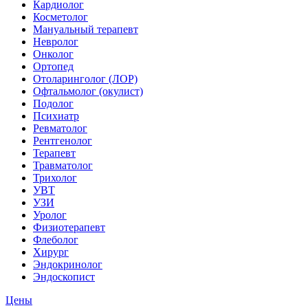
Кардиолог
Косметолог
Мануальный терапевт
Невролог
Онколог
Ортопед
Отоларинголог (ЛОР)
Офтальмолог (окулист)
Подолог
Психиатр
Ревматолог
Рентгенолог
Терапевт
Травматолог
Трихолог
УВТ
УЗИ
Уролог
Физиотерапевт
Флеболог
Хирург
Эндокринолог
Эндоскопист
Цены