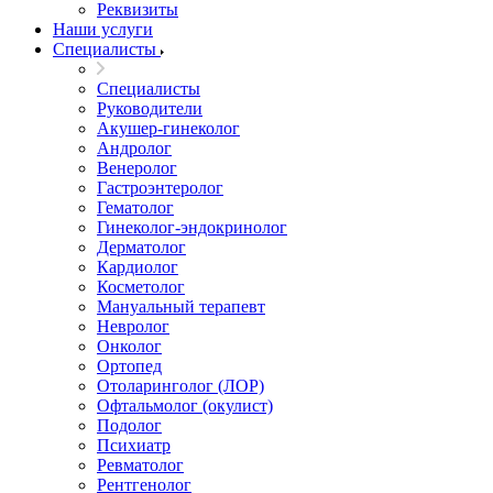
Реквизиты
Наши услуги
Специалисты
Специалисты
Руководители
Акушер-гинеколог
Андролог
Венеролог
Гастроэнтеролог
Гематолог
Гинеколог-эндокринолог
Дерматолог
Кардиолог
Косметолог
Мануальный терапевт
Невролог
Онколог
Ортопед
Отоларинголог (ЛОР)
Офтальмолог (окулист)
Подолог
Психиатр
Ревматолог
Рентгенолог