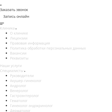
Заказать звонок
Запись онлайн
Клиника
О клинике
Лицензии
Правовая информация
Политика обработки персональных данных
Вакансии
Реквизиты
Наши услуги
Специалисты
Руководители
Акушер-гинеколог
Андролог
Венеролог
Гастроэнтеролог
Гематолог
Гинеколог-эндокринолог
Дерматолог