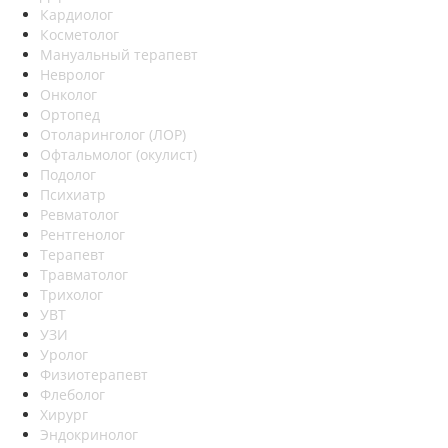
Кардиолог
Косметолог
Мануальный терапевт
Невролог
Онколог
Ортопед
Отоларинголог (ЛОР)
Офтальмолог (окулист)
Подолог
Психиатр
Ревматолог
Рентгенолог
Терапевт
Травматолог
Трихолог
УВТ
УЗИ
Уролог
Физиотерапевт
Флеболог
Хирург
Эндокринолог