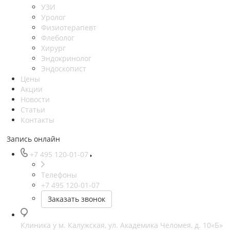
УЗИ
Уролог
Физиотерапевт
Флеболог
Хирург
Эндокринолог
Эндоскопист
Цены
Акции
Новости
Статьи
Контакты
Запись онлайн
+7 495 120-01-07
Телефоны
+7 495 120-01-07
Заказать звонок
Клиника у м. Калужская, ул. Академика Челомея, д. 10«Б»