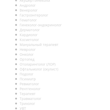
Акушер-гинеколог
Андролог
Венеролог
Гастроэнтеролог
Гематолог
Гинеколог-эндокринолог
Дерматолог
Кардиолог
Косметолог
Мануальный терапевт
Невролог
Онколог
Ортопед
Отоларинголог (ЛОР)
Офтальмолог (окулист)
Подолог
Психиатр
Ревматолог
Рентгенолог
Терапевт
Травматолог
Трихолог
УВТ