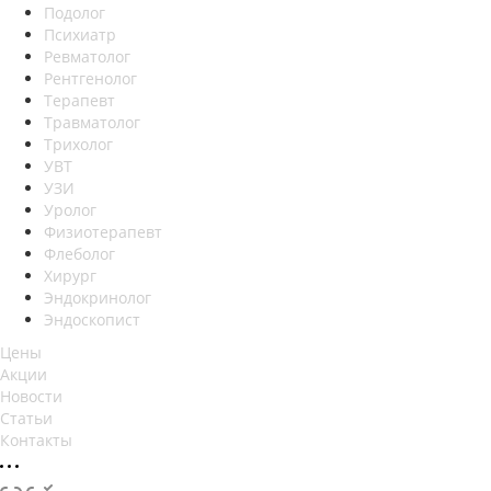
Подолог
Психиатр
Ревматолог
Рентгенолог
Терапевт
Травматолог
Трихолог
УВТ
УЗИ
Уролог
Физиотерапевт
Флеболог
Хирург
Эндокринолог
Эндоскопист
Цены
Акции
Новости
Статьи
Контакты