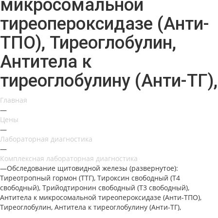
микросомальной
тиреопероксидазе (Анти-
ТПО), Тиреоглобулин,
Антитела к
тиреоглобулину (Анти-ТГ),
Главная
—
Цены
—
Лабораторная диагностика
—
Комплексная лабораторная диагностика
—
Обследование щитовидной железы (развернутое):
Тиреотропный гормон (ТТГ), Тироксин свободный (Т4
свободный), Трийодтиронин свободный (Т3 свободный),
Антитела к микросомальной тиреопероксидазе (Анти-ТПО),
Тиреоглобулин, Антитела к тиреоглобулину (Анти-ТГ),