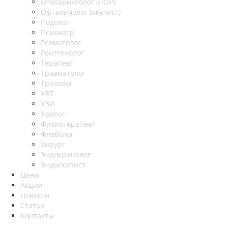
Отоларинголог (ЛОР)
Офтальмолог (окулист)
Подолог
Психиатр
Ревматолог
Рентгенолог
Терапевт
Травматолог
Трихолог
УВТ
УЗИ
Уролог
Физиотерапевт
Флеболог
Хирург
Эндокринолог
Эндоскопист
Цены
Акции
Новости
Статьи
Контакты