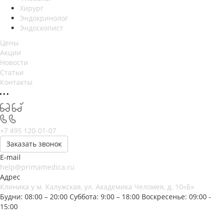
Хирург
Эндокринолог
Эндоскопист
Цены
Акции
Новости
Статьи
Контакты
+7 495 120-01-07
Заказать звонок
E-mail
help@primamedica.ru
Адрес
Клиника у м. Калужская, ул. Академика Челомея, д. 10«Б»
Будни: 08:00 – 20:00
Суббота: 9:00 – 18:00
Воскресенье: 09:00 -
15:00