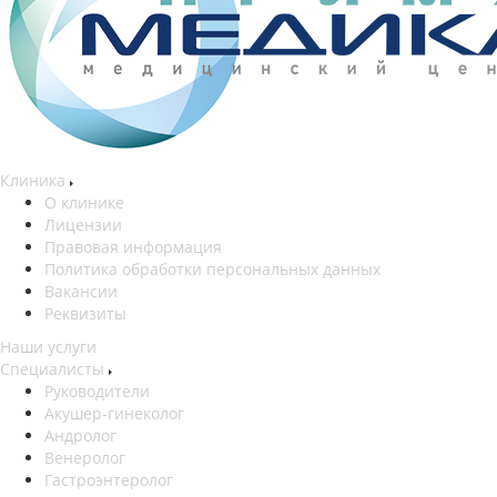
Клиника
О клинике
Лицензии
Правовая информация
Политика обработки персональных данных
Вакансии
Реквизиты
Наши услуги
Специалисты
Руководители
Акушер-гинеколог
Андролог
Венеролог
Гастроэнтеролог