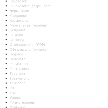
Гематолог
Гинеколог-эндокринолог
Дерматолог
Кардиолог
Косметолог
Мануальный терапевт
Невролог
Онколог
Ортопед
Отоларинголог (ЛОР)
Офтальмолог (окулист)
Подолог
Психиатр
Ревматолог
Рентгенолог
Терапевт
Травматолог
Трихолог
УВТ
УЗИ
Уролог
Физиотерапевт
Флеболог