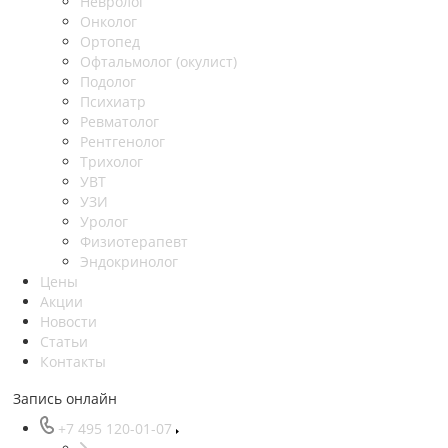
Невролог
Онколог
Ортопед
Офтальмолог (окулист)
Подолог
Психиатр
Ревматолог
Рентгенолог
Трихолог
УВТ
УЗИ
Уролог
Физиотерапевт
Эндокринолог
Цены
Акции
Новости
Статьи
Контакты
Запись онлайн
+7 495 120-01-07