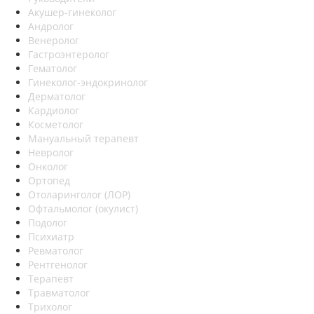
Акушер-гинеколог
Андролог
Венеролог
Гастроэнтеролог
Гематолог
Гинеколог-эндокринолог
Дерматолог
Кардиолог
Косметолог
Мануальный терапевт
Невролог
Онколог
Ортопед
Отоларинголог (ЛОР)
Офтальмолог (окулист)
Подолог
Психиатр
Ревматолог
Рентгенолог
Терапевт
Травматолог
Трихолог