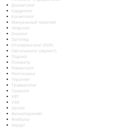
Дерматолог
Кардиолог
Косметолог
Мануальный терапевт
Невролог
Онколог
Ортопед
Отоларинголог (ЛОР)
Офтальмолог (окулист)
Подолог
Психиатр
Ревматолог
Рентгенолог
Терапевт
Травматолог
Трихолог
УВТ
УЗИ
Уролог
Физиотерапевт
Флеболог
Хирург