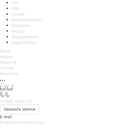
УВТ
УЗИ
Уролог
Физиотерапевт
Флеболог
Хирург
Эндокринолог
Эндоскопист
Цены
Акции
Новости
Статьи
Контакты
+7 495 120-01-07
Заказать звонок
E-mail
help@primamedica.ru