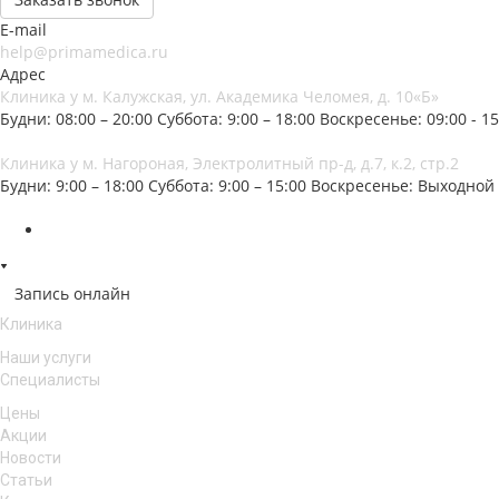
E-mail
help@primamedica.ru
Адрес
Клиника у м. Калужская, ул. Академика Челомея, д. 10«Б»
Будни: 08:00 – 20:00
Суббота: 9:00 – 18:00
Воскресенье: 09:00 - 15
Клиника у м. Нагороная, Электролитный пр-д, д.7, к.2, стр.2
Будни: 9:00 – 18:00
Суббота: 9:00 – 15:00
Воскресенье: Выходной
Запись онлайн
Клиника
Наши услуги
Специалисты
Цены
Акции
Новости
Статьи