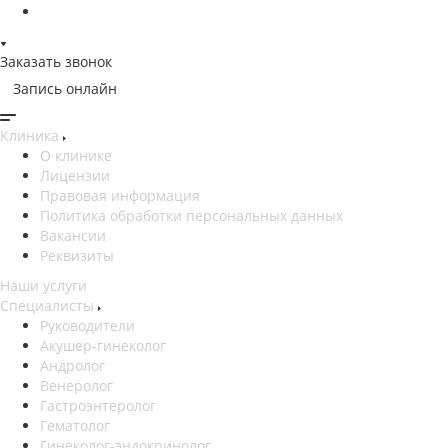
Заказать звонок
Запись онлайн
Клиника
О клинике
Лицензии
Правовая информация
Политика обработки персональных данных
Вакансии
Реквизиты
Наши услуги
Специалисты
Руководители
Акушер-гинеколог
Андролог
Венеролог
Гастроэнтеролог
Гематолог
Гинеколог-эндокринолог