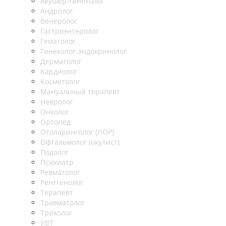
Акушер-гинеколог
Андролог
Венеролог
Гастроэнтеролог
Гематолог
Гинеколог-эндокринолог
Дерматолог
Кардиолог
Косметолог
Мануальный терапевт
Невролог
Онколог
Ортопед
Отоларинголог (ЛОР)
Офтальмолог (окулист)
Подолог
Психиатр
Ревматолог
Рентгенолог
Терапевт
Травматолог
Трихолог
УВТ