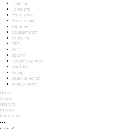
Подолог
Психиатр
Ревматолог
Рентгенолог
Терапевт
Травматолог
Трихолог
УВТ
УЗИ
Уролог
Физиотерапевт
Флеболог
Хирург
Эндокринолог
Эндоскопист
Цены
Акции
Новости
Статьи
Контакты