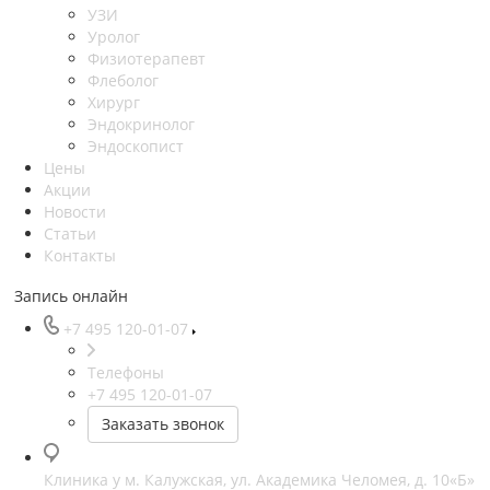
УЗИ
Уролог
Физиотерапевт
Флеболог
Хирург
Эндокринолог
Эндоскопист
Цены
Акции
Новости
Статьи
Контакты
Запись онлайн
+7 495 120-01-07
Телефоны
+7 495 120-01-07
Заказать звонок
Клиника у м. Калужская, ул. Академика Челомея, д. 10«Б»