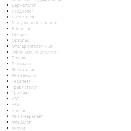
Дерматолог
Кардиолог
Косметолог
Мануальный терапевт
Невролог
Онколог
Ортопед
Отоларинголог (ЛОР)
Офтальмолог (окулист)
Подолог
Психиатр
Ревматолог
Рентгенолог
Терапевт
Травматолог
Трихолог
УВТ
УЗИ
Уролог
Физиотерапевт
Флеболог
Хирург