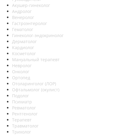
Акушер-гинеколог
Андролог
Венеролог
Гастроэнтеролог
Гематолог
Гинеколог-эндокринолог
Дерматолог
Кардиолог
Косметолог
Мануальный терапевт
Невролог
Онколог
Ортопед
Отоларинголог (ЛОР)
Офтальмолог (окулист)
Подолог
Психиатр
Ревматолог
Рентгенолог
Терапевт
Травматолог
Трихолог