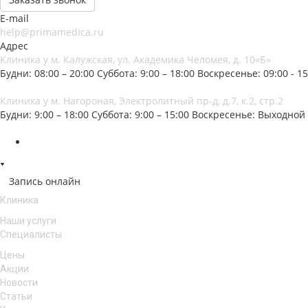
E-mail
help@primamedica.ru
Адрес
Клиника у м. Калужская, ул. Академика Челомея, д. 10«Б»
Будни: 08:00 – 20:00
Суббота: 9:00 – 18:00
Воскресенье: 09:00 - 15
Клиника у м. Нагороная, Электролитный пр-д, д.7, к.2, стр.2
Будни: 9:00 – 18:00
Суббота: 9:00 – 15:00
Воскресенье: Выходной
Запись онлайн
Клиника
Наши услуги
Специалисты
Цены
Акции
Новости
Статьи