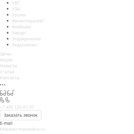
УВТ
УЗИ
Уролог
Физиотерапевт
Флеболог
Хирург
Эндокринолог
Эндоскопист
Цены
Акции
Новости
Статьи
Контакты
+7 495 120-01-07
Заказать звонок
E-mail
help@primamedica.ru