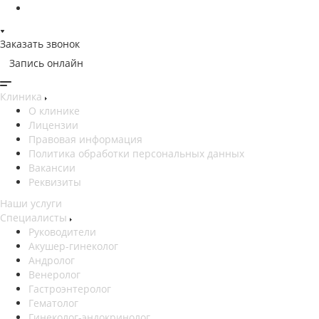
Заказать звонок
Запись онлайн
Клиника
О клинике
Лицензии
Правовая информация
Политика обработки персональных данных
Вакансии
Реквизиты
Наши услуги
Специалисты
Руководители
Акушер-гинеколог
Андролог
Венеролог
Гастроэнтеролог
Гематолог
Гинеколог-эндокринолог