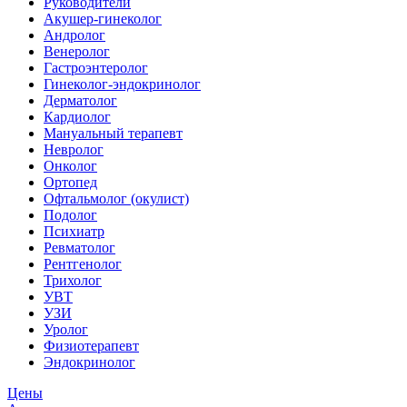
Руководители
Акушер-гинеколог
Андролог
Венеролог
Гастроэнтеролог
Гинеколог-эндокринолог
Дерматолог
Кардиолог
Мануальный терапевт
Невролог
Онколог
Ортопед
Офтальмолог (окулист)
Подолог
Психиатр
Ревматолог
Рентгенолог
Трихолог
УВТ
УЗИ
Уролог
Физиотерапевт
Эндокринолог
Цены