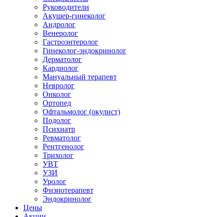
Руководители
Акушер-гинеколог
Андролог
Венеролог
Гастроэнтеролог
Гинеколог-эндокринолог
Дерматолог
Кардиолог
Мануальный терапевт
Невролог
Онколог
Ортопед
Офтальмолог (окулист)
Подолог
Психиатр
Ревматолог
Рентгенолог
Трихолог
УВТ
УЗИ
Уролог
Физиотерапевт
Эндокринолог
Цены
Акции