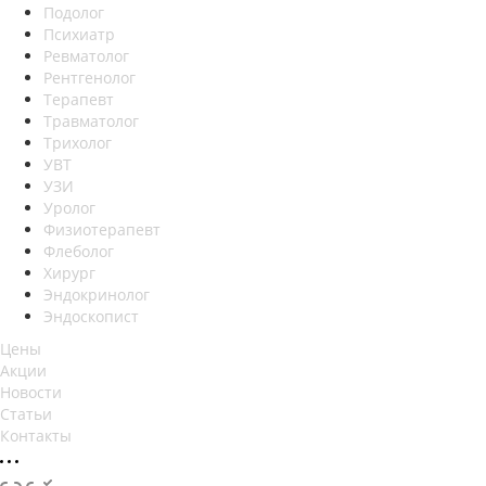
Подолог
Психиатр
Ревматолог
Рентгенолог
Терапевт
Травматолог
Трихолог
УВТ
УЗИ
Уролог
Физиотерапевт
Флеболог
Хирург
Эндокринолог
Эндоскопист
Цены
Акции
Новости
Статьи
Контакты