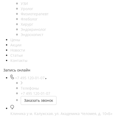
УЗИ
Уролог
Физиотерапевт
Флеболог
Хирург
Эндокринолог
Эндоскопист
Цены
Акции
Новости
Статьи
Контакты
Запись онлайн
+7 495 120-01-07
Телефоны
+7 495 120-01-07
Заказать звонок
Клиника у м. Калужская, ул. Академика Челомея, д. 10«Б»