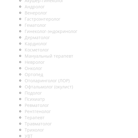
Акушер-гинеколог
Андролог
Венеролог
Гастроэнтеролог
Гематолог
Гинеколог-эндокринолог
Дерматолог
Кардиолог
Косметолог
Мануальный терапевт
Невролог
Онколог
Ортопед
Отоларинголог (ЛОР)
Офтальмолог (окулист)
Подолог
Психиатр
Ревматолог
Рентгенолог
Терапевт
Травматолог
Трихолог
УВТ