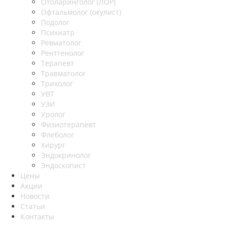
Отоларинголог (ЛОР)
Офтальмолог (окулист)
Подолог
Психиатр
Ревматолог
Рентгенолог
Терапевт
Травматолог
Трихолог
УВТ
УЗИ
Уролог
Физиотерапевт
Флеболог
Хирург
Эндокринолог
Эндоскопист
Цены
Акции
Новости
Статьи
Контакты