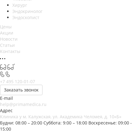
Хирург
Эндокринолог
Эндоскопист
Цены
Акции
Новости
Статьи
Контакты
+7 495 120-01-07
Заказать звонок
E-mail
help@primamedica.ru
Адрес
Клиника у м. Калужская, ул. Академика Челомея, д. 10«Б»
Будни: 08:00 – 20:00
Суббота: 9:00 – 18:00
Воскресенье: 09:00 -
15:00