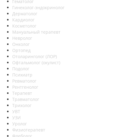
Гематолог
Гинеколог-эндокринолог
Дерматолог
Кардиолог
Косметолог
Мануальный терапевт
Невролог
Онколог
Ортопед
Отоларинголог (ЛОР)
Офтальмолог (окулист)
Подолог
Психиатр
Ревматолог
Рентгенолог
Терапевт
Травматолог
Трихолог
УВТ
УЗИ
Уролог
Физиотерапевт
Флеболог