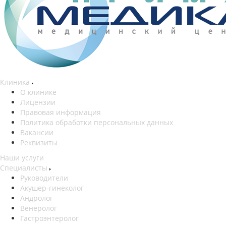
Клиника
О клинике
Лицензии
Правовая информация
Политика обработки персональных данных
Вакансии
Реквизиты
Наши услуги
Специалисты
Руководители
Акушер-гинеколог
Андролог
Венеролог
Гастроэнтеролог