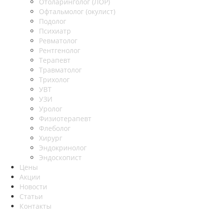
Отоларинголог (ЛОР)
Офтальмолог (окулист)
Подолог
Психиатр
Ревматолог
Рентгенолог
Терапевт
Травматолог
Трихолог
УВТ
УЗИ
Уролог
Физиотерапевт
Флеболог
Хирург
Эндокринолог
Эндоскопист
Цены
Акции
Новости
Статьи
Контакты