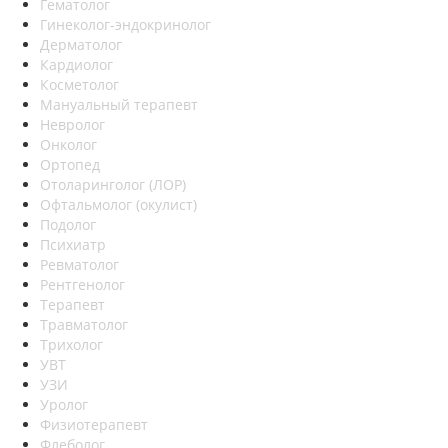
Гематолог
Гинеколог-эндокринолог
Дерматолог
Кардиолог
Косметолог
Мануальный терапевт
Невролог
Онколог
Ортопед
Отоларинголог (ЛОР)
Офтальмолог (окулист)
Подолог
Психиатр
Ревматолог
Рентгенолог
Терапевт
Травматолог
Трихолог
УВТ
УЗИ
Уролог
Физиотерапевт
Флеболог