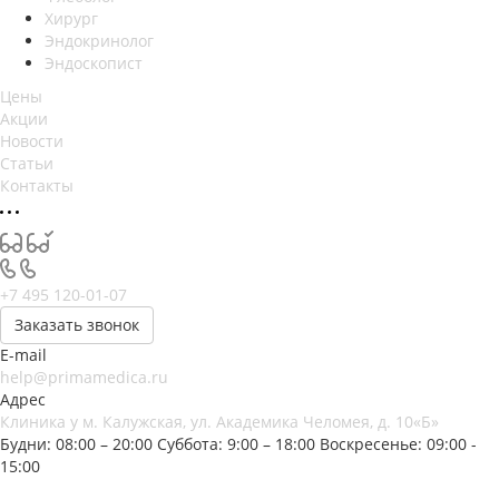
Хирург
Эндокринолог
Эндоскопист
Цены
Акции
Новости
Статьи
Контакты
+7 495 120-01-07
Заказать звонок
E-mail
help@primamedica.ru
Адрес
Клиника у м. Калужская, ул. Академика Челомея, д. 10«Б»
Будни: 08:00 – 20:00
Суббота: 9:00 – 18:00
Воскресенье: 09:00 -
15:00