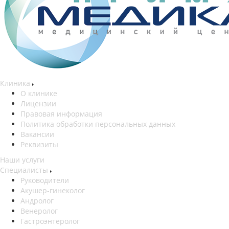
Клиника
О клинике
Лицензии
Правовая информация
Политика обработки персональных данных
Вакансии
Реквизиты
Наши услуги
Специалисты
Руководители
Акушер-гинеколог
Андролог
Венеролог
Гастроэнтеролог