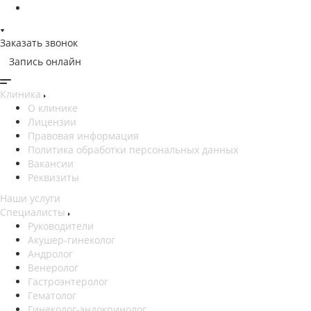
Заказать звонок
Запись онлайн
Клиника
О клинике
Лицензии
Правовая информация
Политика обработки персональных данных
Вакансии
Реквизиты
Наши услуги
Специалисты
Руководители
Акушер-гинеколог
Андролог
Венеролог
Гастроэнтеролог
Гематолог
Гинеколог-эндокринолог