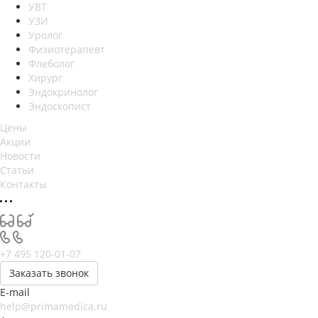
УВТ
УЗИ
Уролог
Физиотерапевт
Флеболог
Хирург
Эндокринолог
Эндоскопист
Цены
Акции
Новости
Статьи
Контакты
+7 495 120-01-07
Заказать звонок
E-mail
help@primamedica.ru