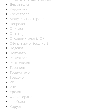
Дерматолог
Кардиолог
Косметолог
Мануальный терапевт
Невролог
Онколог
Ортопед
Отоларинголог (ЛОР)
Офтальмолог (окулист)
Подолог
Психиатр
Ревматолог
Рентгенолог
Терапевт
Травматолог
Трихолог
УВТ
УЗИ
Уролог
Физиотерапевт
Флеболог
Хирург