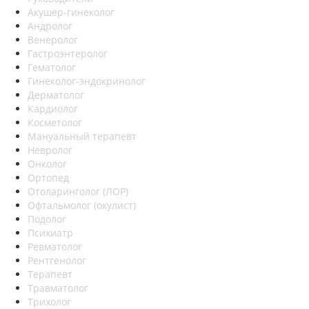
Акушер-гинеколог
Андролог
Венеролог
Гастроэнтеролог
Гематолог
Гинеколог-эндокринолог
Дерматолог
Кардиолог
Косметолог
Мануальный терапевт
Невролог
Онколог
Ортопед
Отоларинголог (ЛОР)
Офтальмолог (окулист)
Подолог
Психиатр
Ревматолог
Рентгенолог
Терапевт
Травматолог
Трихолог