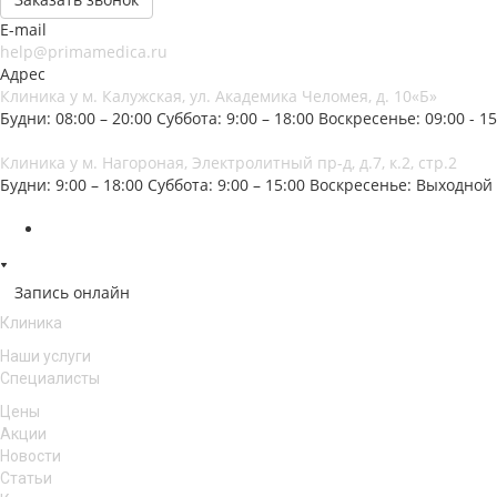
E-mail
help@primamedica.ru
Адрес
Клиника у м. Калужская, ул. Академика Челомея, д. 10«Б»
Будни: 08:00 – 20:00
Суббота: 9:00 – 18:00
Воскресенье: 09:00 - 15
Клиника у м. Нагороная, Электролитный пр-д, д.7, к.2, стр.2
Будни: 9:00 – 18:00
Суббота: 9:00 – 15:00
Воскресенье: Выходной
Запись онлайн
Клиника
Наши услуги
Специалисты
Цены
Акции
Новости
Статьи