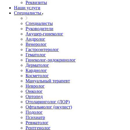
Реквизиты
Наши услуги
Специалисты
Специалисты
Руководители
Акушер-гинеколог
Андролог
Венеролог
Гастроэнтеролог
Гематолог
Гинеколог-эндокринолог
Дерматолог
Кардиолог
Косметолог
Мануальный терапевт
Невролог
Онколог
Ортопед
Отоларинголог (ЛОР)
Офтальмолог (окулист)
Подолог
Психиатр
Ревматолог
Рентгенолог