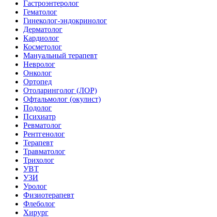
Гастроэнтеролог
Гематолог
Гинеколог-эндокринолог
Дерматолог
Кардиолог
Косметолог
Мануальный терапевт
Невролог
Онколог
Ортопед
Отоларинголог (ЛОР)
Офтальмолог (окулист)
Подолог
Психиатр
Ревматолог
Рентгенолог
Терапевт
Травматолог
Трихолог
УВТ
УЗИ
Уролог
Физиотерапевт
Флеболог
Хирург