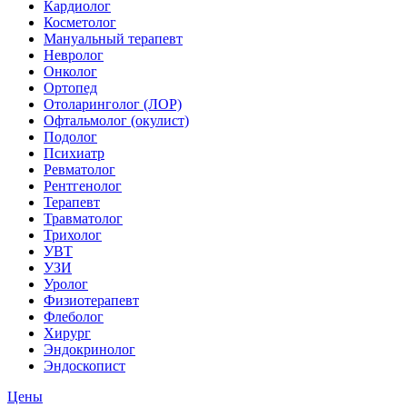
Кардиолог
Косметолог
Мануальный терапевт
Невролог
Онколог
Ортопед
Отоларинголог (ЛОР)
Офтальмолог (окулист)
Подолог
Психиатр
Ревматолог
Рентгенолог
Терапевт
Травматолог
Трихолог
УВТ
УЗИ
Уролог
Физиотерапевт
Флеболог
Хирург
Эндокринолог
Эндоскопист
Цены