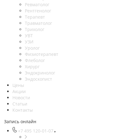
Ревматолог
Рентгенолог
Терапевт
Травматолог
Трихолог
УВТ
УЗИ
Уролог
Физиотерапевт
Флеболог
Хирург
Эндокринолог
Эндоскопист
Цены
Акции
Новости
Статьи
Контакты
Запись онлайн
+7 495 120-01-07