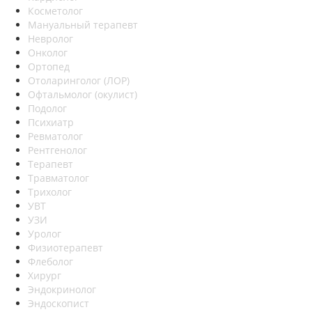
Косметолог
Мануальный терапевт
Невролог
Онколог
Ортопед
Отоларинголог (ЛОР)
Офтальмолог (окулист)
Подолог
Психиатр
Ревматолог
Рентгенолог
Терапевт
Травматолог
Трихолог
УВТ
УЗИ
Уролог
Физиотерапевт
Флеболог
Хирург
Эндокринолог
Эндоскопист