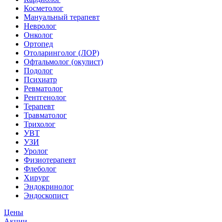
Косметолог
Мануальный терапевт
Невролог
Онколог
Ортопед
Отоларинголог (ЛОР)
Офтальмолог (окулист)
Подолог
Психиатр
Ревматолог
Рентгенолог
Терапевт
Травматолог
Трихолог
УВТ
УЗИ
Уролог
Физиотерапевт
Флеболог
Хирург
Эндокринолог
Эндоскопист
Цены
Акции