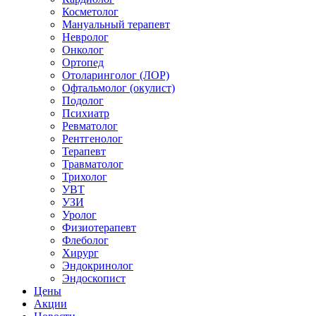
Косметолог
Мануальный терапевт
Невролог
Онколог
Ортопед
Отоларинголог (ЛОР)
Офтальмолог (окулист)
Подолог
Психиатр
Ревматолог
Рентгенолог
Терапевт
Травматолог
Трихолог
УВТ
УЗИ
Уролог
Физиотерапевт
Флеболог
Хирург
Эндокринолог
Эндоскопист
Цены
Акции