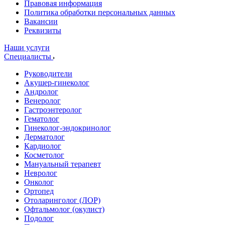
Правовая информация
Политика обработки персональных данных
Вакансии
Реквизиты
Наши услуги
Специалисты
Руководители
Акушер-гинеколог
Андролог
Венеролог
Гастроэнтеролог
Гематолог
Гинеколог-эндокринолог
Дерматолог
Кардиолог
Косметолог
Мануальный терапевт
Невролог
Онколог
Ортопед
Отоларинголог (ЛОР)
Офтальмолог (окулист)
Подолог