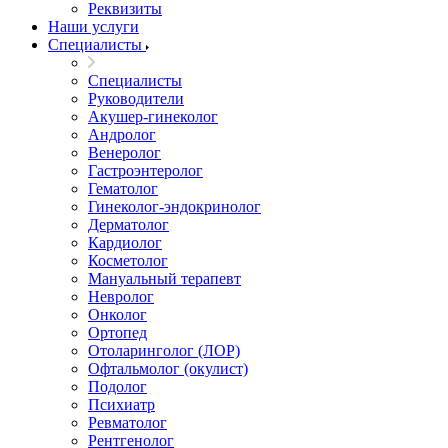
Реквизиты
Наши услуги
Специалисты
Специалисты
Руководители
Акушер-гинеколог
Андролог
Венеролог
Гастроэнтеролог
Гематолог
Гинеколог-эндокринолог
Дерматолог
Кардиолог
Косметолог
Мануальный терапевт
Невролог
Онколог
Ортопед
Отоларинголог (ЛОР)
Офтальмолог (окулист)
Подолог
Психиатр
Ревматолог
Рентгенолог