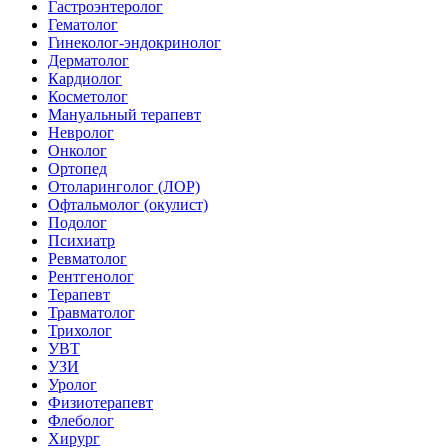
Гастроэнтеролог
Гематолог
Гинеколог-эндокринолог
Дерматолог
Кардиолог
Косметолог
Мануальный терапевт
Невролог
Онколог
Ортопед
Отоларинголог (ЛОР)
Офтальмолог (окулист)
Подолог
Психиатр
Ревматолог
Рентгенолог
Терапевт
Травматолог
Трихолог
УВТ
УЗИ
Уролог
Физиотерапевт
Флеболог
Хирург