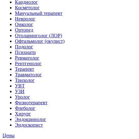
Кардиолог
Косметолог
Мануальный терапевт
Невролог
Онколог
Ортопед
Отоларинголог (ЛОР)
Офтальмолог (окулист)
Подолог
Психиатр
Ревматолог
Рентгенолог
Терапевт
Травматолог
Трихолог
УВТ
УЗИ
Уролог
Физиотерапевт
Флеболог
Хирург
Эндокринолог
Эндоскопист
Цены