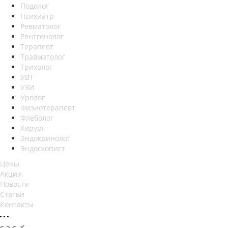
Подолог
Психиатр
Ревматолог
Рентгенолог
Терапевт
Травматолог
Трихолог
УВТ
УЗИ
Уролог
Физиотерапевт
Флеболог
Хирург
Эндокринолог
Эндоскопист
Цены
Акции
Новости
Статьи
Контакты