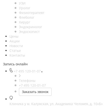
УЗИ
Уролог
Физиотерапевт
Флеболог
Хирург
Эндокринолог
Эндоскопист
Цены
Акции
Новости
Статьи
Контакты
Запись онлайн
+7 495 120-01-07
Телефоны
+7 495 120-01-07
Заказать звонок
Клиника у м. Калужская, ул. Академика Челомея, д. 10«Б»