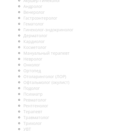
Акушер-гинеколог
Андролог
Венеролог
Гастроэнтеролог
Гематолог
Гинеколог-эндокринолог
Дерматолог
Кардиолог
Косметолог
Мануальный терапевт
Невролог
Онколог
Ортопед
Отоларинголог (ЛОР)
Офтальмолог (окулист)
Подолог
Психиатр
Ревматолог
Рентгенолог
Терапевт
Травматолог
Трихолог
УВТ