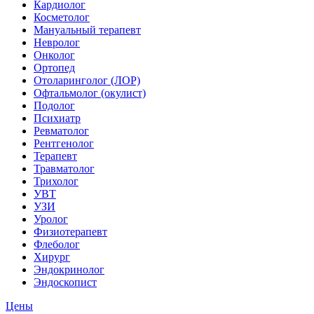
Кардиолог
Косметолог
Мануальный терапевт
Невролог
Онколог
Ортопед
Отоларинголог (ЛОР)
Офтальмолог (окулист)
Подолог
Психиатр
Ревматолог
Рентгенолог
Терапевт
Травматолог
Трихолог
УВТ
УЗИ
Уролог
Физиотерапевт
Флеболог
Хирург
Эндокринолог
Эндоскопист
Цены