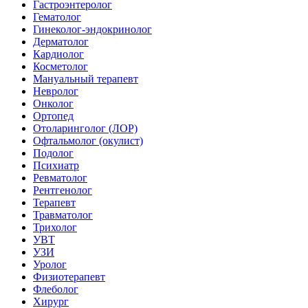
Гастроэнтеролог
Гематолог
Гинеколог-эндокринолог
Дерматолог
Кардиолог
Косметолог
Мануальный терапевт
Невролог
Онколог
Ортопед
Отоларинголог (ЛОР)
Офтальмолог (окулист)
Подолог
Психиатр
Ревматолог
Рентгенолог
Терапевт
Травматолог
Трихолог
УВТ
УЗИ
Уролог
Физиотерапевт
Флеболог
Хирург