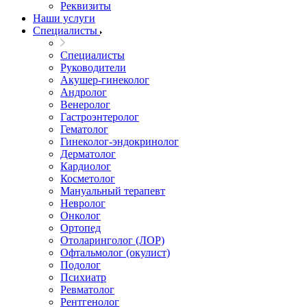
Реквизиты
Наши услуги
Специалисты
Специалисты
Руководители
Акушер-гинеколог
Андролог
Венеролог
Гастроэнтеролог
Гематолог
Гинеколог-эндокринолог
Дерматолог
Кардиолог
Косметолог
Мануальный терапевт
Невролог
Онколог
Ортопед
Отоларинголог (ЛОР)
Офтальмолог (окулист)
Подолог
Психиатр
Ревматолог
Рентгенолог