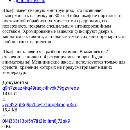
Дополнительно
Шкаф имеет сварную конструкцию, что позволяет
выдерживать нагрузку до 30 кг. Чтобы шкаф не портился от
постоянной обработки химическими средствами, его
поверхность покрыта специальным антикоррозийным
составом. Хромированные защелки фиксируют дверь в
закрытом состоянии, а стальные замки сохранят препараты от
любопытных пациентов.
Шкаф поставляется в разборном виде. В комплекте 2
стеклянные полки и 4 регулируемые опоры. Будьте
внимательны! Медицинские шкафы используются только для
средств, хранение которых не предусматривает низких
температур.
Документы
q9n7zaaz4kq49raojc4hvxk79gzvfeos
18 байт
vys42zgt3g9j51lcyt71a5p8imepe5rg
15,4 Кб
0l4i333t13oi5h7ift2lolltm8j72sk9
6 Кб