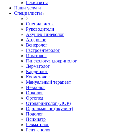
Реквизиты
Наши услуги
Специалисты
Специалисты
Руководители
Акушер-гинеколог
Андролог
Венеролог
Гастроэнтеролог
Гематолог
Гинеколог-эндокринолог
Дерматолог
Кардиолог
Косметолог
Мануальный терапевт
Невролог
Онколог
Ортопед
Отоларинголог (ЛОР)
Офтальмолог (окулист)
Подолог
Психиатр
Ревматолог
Рентгенолог