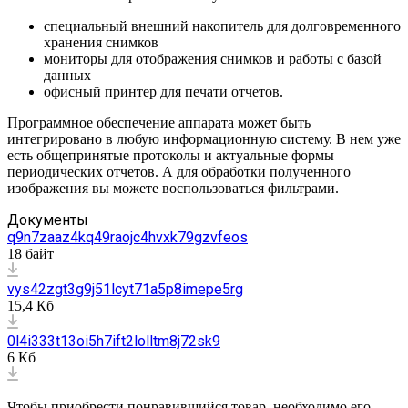
специальный внешний накопитель для долговременного
хранения снимков
мониторы для отображения снимков и работы с базой
данных
офисный принтер для печати отчетов.
Программное обеспечение аппарата может быть
интегрировано в любую информационную систему. В нем уже
есть общепринятые протоколы и актуальные формы
периодических отчетов. А для обработки полученного
изображения вы можете воспользоваться фильтрами.
Документы
q9n7zaaz4kq49raojc4hvxk79gzvfeos
18 байт
vys42zgt3g9j51lcyt71a5p8imepe5rg
15,4 Кб
0l4i333t13oi5h7ift2lolltm8j72sk9
6 Кб
Чтобы приобрести понравившийся товар, необходимо его