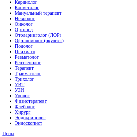
Кардиолог
Косметолог
Мануальный терапевт
Невролог
Онколог
Ортопед
Отоларинголог (ЛОР)
Офтальмолог (окулист)
Подолог
Психиатр
Ревматолог
Рентгенолог
Терапевт
Травматолог
Трихолог
УВТ
УЗИ
Уролог
Физиотерапевт
Флеболог
Хирург
Эндокринолог
Эндоскопист
Цены