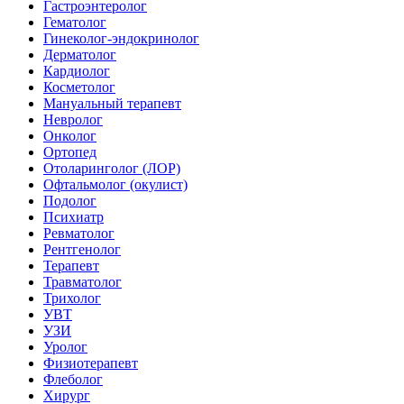
Гастроэнтеролог
Гематолог
Гинеколог-эндокринолог
Дерматолог
Кардиолог
Косметолог
Мануальный терапевт
Невролог
Онколог
Ортопед
Отоларинголог (ЛОР)
Офтальмолог (окулист)
Подолог
Психиатр
Ревматолог
Рентгенолог
Терапевт
Травматолог
Трихолог
УВТ
УЗИ
Уролог
Физиотерапевт
Флеболог
Хирург