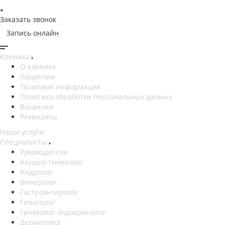
Заказать звонок
Запись онлайн
Клиника
О клинике
Лицензии
Правовая информация
Политика обработки персональных данных
Вакансии
Реквизиты
Наши услуги
Специалисты
Руководители
Акушер-гинеколог
Андролог
Венеролог
Гастроэнтеролог
Гематолог
Гинеколог-эндокринолог
Дерматолог