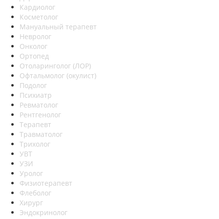
Кардиолог
Косметолог
Мануальный терапевт
Невролог
Онколог
Ортопед
Отоларинголог (ЛОР)
Офтальмолог (окулист)
Подолог
Психиатр
Ревматолог
Рентгенолог
Терапевт
Травматолог
Трихолог
УВТ
УЗИ
Уролог
Физиотерапевт
Флеболог
Хирург
Эндокринолог