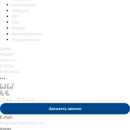
Рентгенолог
Трихолог
УВТ
УЗИ
Уролог
Физиотерапевт
Эндокринолог
Цены
Акции
Новости
Статьи
Контакты
+7 495 120-01-07
Заказать звонок
E-mail
help@primamedica.ru
Адрес