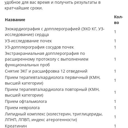
удобное для вас время и получить результаты в
кратчайшие сроки.
Кол-
Название
во
Эхокардиография с допплерографией (ЭХО КГ, УЗ-
1
исследование) сердца
УЗ-исследование почек
1
УЗ-допплерография сосудов почек
1
Экстракраниальная допплерография по
расширенному протоколу с выполнением
1
функциональных проб
Снятие ЭКГ и расшифровка 12 отведений
1
Прием терапевта/кардиолога первичный (КМН,
1
высшей категории)
Прием терапевта/кардиолога повторный (КМН,
1
высшей категории)
Прием офтальмолога
1
Прием невролога
1
Липидный комплекс (холестерин, триглицериды,
1
ЛПНП, ЛПВП, индекс атерогенности)
Креатинин
1