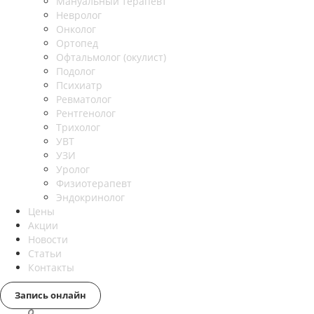
Мануальный терапевт
Невролог
Онколог
Ортопед
Офтальмолог (окулист)
Подолог
Психиатр
Ревматолог
Рентгенолог
Трихолог
УВТ
УЗИ
Уролог
Физиотерапевт
Эндокринолог
Цены
Акции
Новости
Статьи
Контакты
Запись онлайн