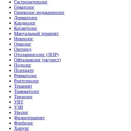
Гастроэнтеролог
Гематолог
Гинеколог-эндокринолог
Дерматолог
Кардиолог
Косметолог
Мануальный терапевт
Невролог
Онколог
Ортопед
Отоларинголог (ЛОР)
Офтальмолог (окулист)
Подолог
Психиатр
Ревматолог
Рентгенолог
Терапевт
Травматолог
Трихолог
УВТ
УЗИ
Уролог
Физиотерапевт
Флеболог
Хирург