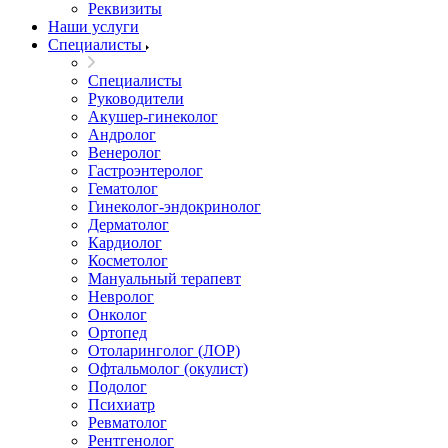
Реквизиты
Наши услуги
Специалисты
Специалисты
Руководители
Акушер-гинеколог
Андролог
Венеролог
Гастроэнтеролог
Гематолог
Гинеколог-эндокринолог
Дерматолог
Кардиолог
Косметолог
Мануальный терапевт
Невролог
Онколог
Ортопед
Отоларинголог (ЛОР)
Офтальмолог (окулист)
Подолог
Психиатр
Ревматолог
Рентгенолог