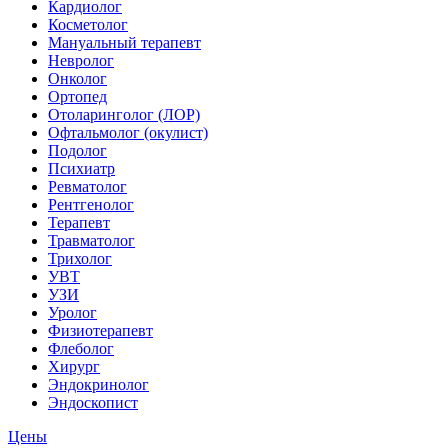
Кардиолог
Косметолог
Мануальный терапевт
Невролог
Онколог
Ортопед
Отоларинголог (ЛОР)
Офтальмолог (окулист)
Подолог
Психиатр
Ревматолог
Рентгенолог
Терапевт
Травматолог
Трихолог
УВТ
УЗИ
Уролог
Физиотерапевт
Флеболог
Хирург
Эндокринолог
Эндоскопист
Цены