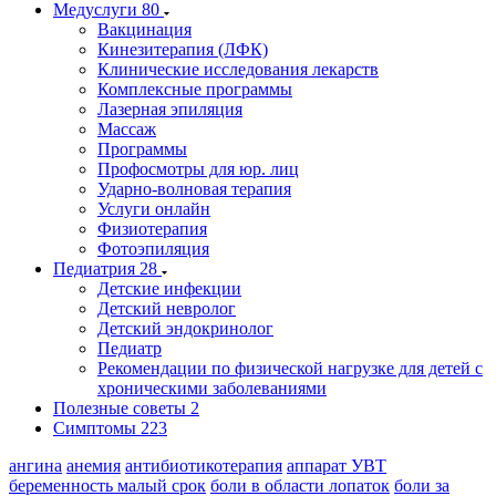
Медуслуги
80
Вакцинация
Кинезитерапия (ЛФК)
Клинические исследования лекарств
Комплексные программы
Лазерная эпиляция
Массаж
Программы
Профосмотры для юр. лиц
Ударно-волновая терапия
Услуги онлайн
Физиотерапия
Фотоэпиляция
Педиатрия
28
Детские инфекции
Детский невролог
Детский эндокринолог
Педиатр
Рекомендации по физической нагрузке для детей с
хроническими заболеваниями
Полезные советы
2
Симптомы
223
ангина
анемия
антибиотикотерапия
аппарат УВТ
беременность малый срок
боли в области лопаток
боли за