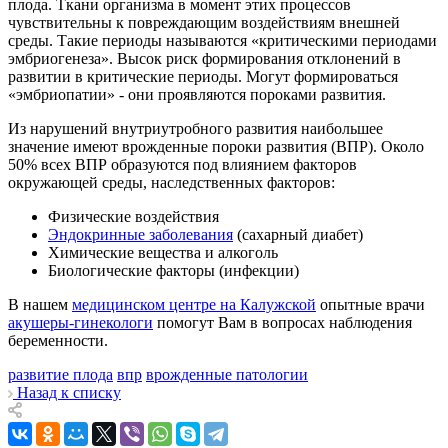
плода. Ткани организма в момент этих процессов
чувствительны к повреждающим воздействиям внешней
среды. Такие периоды называются «критическими периодами
эмбриогенеза». Высок риск формирования отклонений в
развитии в критические периоды. Могут формироваться
«эмбриопатии» - они проявляются пороками развития.
Из нарушений внутриутробного развития наибольшее
значение имеют врожденные пороки развития (ВПР). Около
50% всех ВПР образуются под влиянием факторов
окружающей среды, наследственных факторов:
Физические воздействия
Эндокринные заболевания
(сахарный диабет)
Химические вещества и алкоголь
Биологические факторы (инфекции)
В нашем
медицинском центре на Калужской
опытные врачи
акушеры-гинекологи
помогут Вам в вопросах наблюдения
беременности.
развитие плода
впр
врожденные патологии
Назад к списку