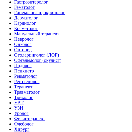
Гастроэнтеролог
Гематолог
Гинеколог-эндокринолог
Дерматолог
Кардиолог
Косметолог
Мануальный терапевт
Невролог
Онколог
Ортопед
Отоларинголог (ЛОР)
Офтальмолог (окулист)
Подолог
Психиатр
Ревматолог
Рентгенолог
Терапевт
Травматолог
Трихолог
УВТ
УЗИ
Уролог
Физиотерапевт
Флеболог
Хирург