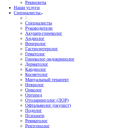
Реквизиты
Наши услуги
Специалисты
Специалисты
Руководители
Акушер-гинеколог
Андролог
Венеролог
Гастроэнтеролог
Гематолог
Гинеколог-эндокринолог
Дерматолог
Кардиолог
Косметолог
Мануальный терапевт
Невролог
Онколог
Ортопед
Отоларинголог (ЛОР)
Офтальмолог (окулист)
Подолог
Психиатр
Ревматолог
Рентгенолог