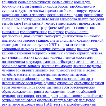
грудиной
боль в промежности
боль в спине
боль в ухе
бронхиолит
Бульбарный синдром
бурсит тазобедренного
сустава
вакуумная чистка
варикозная болезнь
вирус герпеса
вирус папилломы человека
воспаление миндалин
воспаление
трахеи
впч
врожденные патологии
гайморова пазуха
гардасил
гемофтальм
Генитальный герпес
гипергидроз
гиперкератозы
гиперпигментация
гипертрофический ринит
гипотензия
гипотония
головокружение
гонартроз
грибок ногтей
диагностика
диагностика гайморита
диагностика гинеколог
диагностика заворота кишок
диета
дисплазия соединительной
ткани
для чего используется УВТ
защита от гепатита
зловонный насморк
инъекции ботокса
ишиас
как похудеть
кашель с гнойной мокротой
кашель с кровью
кератопластика
контурная пластика
короткая уздечка пениса
корсет для
позвоночника
лакунарная ангина
лейкоциты
лечение
лечение
боли в области лопаток
лечение гайморита
лечение подагры
лечение тонзиллита
лишний вес
ломкость ногтей и волос
люмбаго
мастопатия
мезотерапия
метеоризм
методы
физической реабилитации
мышечно-связочный аппарат
необъяснимое бесплодие
одышка
ожирение
онемение верхней
губы
онемение лица после удаления зуба
ортопедическая
обувь
осложнения гриппа
осложнения после люмбальной
пункции
остеопороз
остеохондроз
острый живот
острый отит
острый пиелонефрит
оформить карту в отпуск
пальцевое
ректальное исследования
ПАП-тест
пателлофеморальный