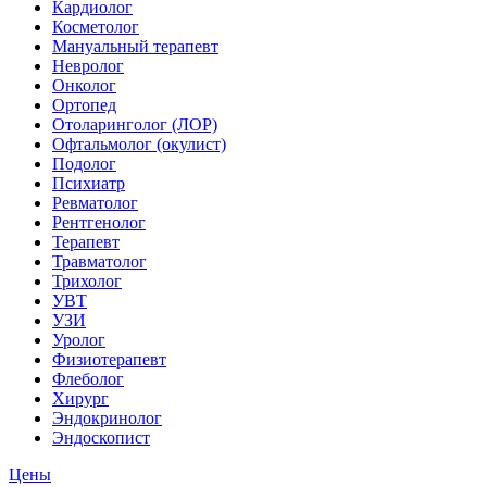
Кардиолог
Косметолог
Мануальный терапевт
Невролог
Онколог
Ортопед
Отоларинголог (ЛОР)
Офтальмолог (окулист)
Подолог
Психиатр
Ревматолог
Рентгенолог
Терапевт
Травматолог
Трихолог
УВТ
УЗИ
Уролог
Физиотерапевт
Флеболог
Хирург
Эндокринолог
Эндоскопист
Цены