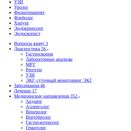
УЗИ
Уролог
Физиотерапевт
Флеболог
Хирург
Эндокринолог
Эндоскопист
Вопросы врачу
3
Диагностика
56
Гастроскопия
Лабораторные анализы
МРТ
Рентген
УЗИ
ЭКГ, суточный мониторинг ЭКГ
Заболевания
46
Лечение
17
Медицинские направления
352
Акушер
Аллерголог
Венеролог
Вертебролог
Гастроэнтеролог
Гематолог