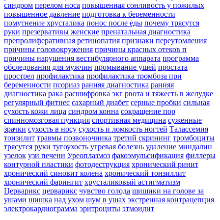
синдром
перелом носа
повышенная сонливость у пожилых
повышенное давление
подготовка к беременности
помутнение хрусталика
понос после еды
почему трясутся
руки
презервативы женские
пренатальная диагностика
препролиферативная ретинопатия
признаки переутомления
причины головокружения
причины красных отеков п
причины нарушения вестибулярного аппарата
программа
обследования для мужчин
промывание ушей
простата
прострел
профилактика
профилактика тромбоза при
беременности
псориаз
ранняя диагностика
ранняя
диагностика рака
расшифровка экг
рвота и тяжесть в желудке
регулярный фитнес
сахарный диабет
серные пробки
сильная
сухость кожи лица
синдром конна
сокращение пор
спинномозговая пункция
спортивная медицина
суженные
зрачки
сухость в носу
сухость и ломкость ногтей
Талассемия
тонзилит
травмы позвоночника
третий скрининг
тромбоциты
трясутся руки
тугоухость
угревая болезнь
удаление миндалин
узелок
узи печени
Уреоплазмоз
факоэмульсификация
филлеры
контурной пластики
фотодеструкция
хронический ринит
хронический синовит колена
хронический тонзиллит
хронический фарингит
хрусталиковый астигматизм
Церварикс
церварикс
чувство голода
шишики на голове за
ушами
шишка над ухом
шум в ушах
экстренная контрацепция
электрокардиограмма
эритроциты
этмоидит