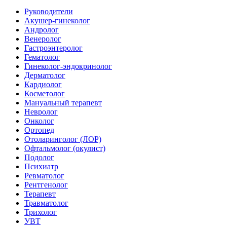
Руководители
Акушер-гинеколог
Андролог
Венеролог
Гастроэнтеролог
Гематолог
Гинеколог-эндокринолог
Дерматолог
Кардиолог
Косметолог
Мануальный терапевт
Невролог
Онколог
Ортопед
Отоларинголог (ЛОР)
Офтальмолог (окулист)
Подолог
Психиатр
Ревматолог
Рентгенолог
Терапевт
Травматолог
Трихолог
УВТ