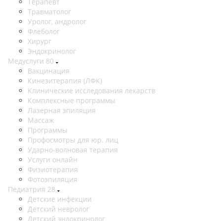
Терапевт
Травматолог
Уролог, андролог
Флеболог
Хирург
Эндокринолог
Медуслуги
80
Вакцинация
Кинезитерапия (ЛФК)
Клинические исследования лекарств
Комплексные программы
Лазерная эпиляция
Массаж
Программы
Профосмотры для юр. лиц
Ударно-волновая терапия
Услуги онлайн
Физиотерапия
Фотоэпиляция
Педиатрия
28
Детские инфекции
Детский невролог
Детский эндокринолог