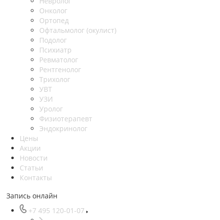
Невролог
Онколог
Ортопед
Офтальмолог (окулист)
Подолог
Психиатр
Ревматолог
Рентгенолог
Трихолог
УВТ
УЗИ
Уролог
Физиотерапевт
Эндокринолог
Цены
Акции
Новости
Статьи
Контакты
Запись онлайн
+7 495 120-01-07