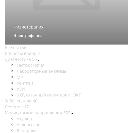
Физиотерапия
Электрофорез
Все статьи
Вопросы врачу
3
Диагностика
56
Гастроскопия
Лабораторные анализы
МРТ
Рентген
УЗИ
ЭКГ, суточный мониторинг ЭКГ
Заболевания
46
Лечение
17
Медицинские направления
352
Акушер
Аллерголог
Венеролог