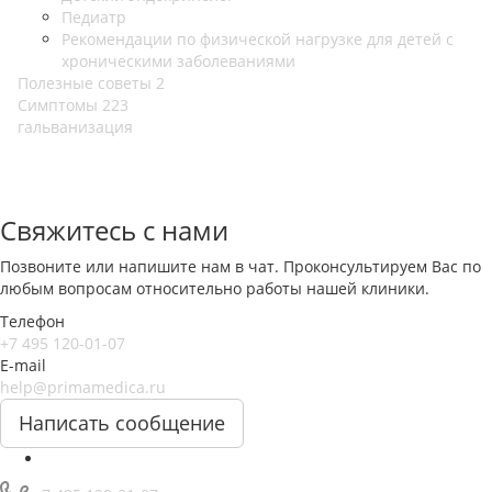
Педиатр
Рекомендации по физической нагрузке для детей с
хроническими заболеваниями
Полезные советы
2
Симптомы
223
гальванизация
Свяжитесь с нами
Позвоните или напишите нам в чат. Проконсультируем Вас по
любым вопросам относительно работы нашей клиники.
Телефон
+7 495 120-01-07
E-mail
help@primamedica.ru
Написать сообщение