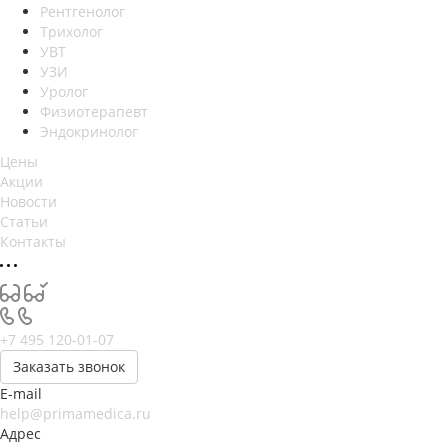
Рентгенолог
Трихолог
УВТ
УЗИ
Уролог
Физиотерапевт
Эндокринолог
Цены
Акции
Новости
Статьи
Контакты
+7 495 120-01-07
Заказать звонок
E-mail
help@primamedica.ru
Адрес