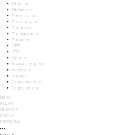
Подолог
Психиатр
Ревматолог
Рентгенолог
Терапевт
Травматолог
Трихолог
УВТ
УЗИ
Уролог
Физиотерапевт
Флеболог
Хирург
Эндокринолог
Эндоскопист
Цены
Акции
Новости
Статьи
Контакты