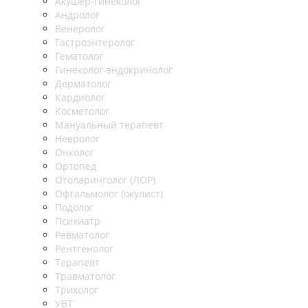
Акушер-гинеколог
Андролог
Венеролог
Гастроэнтеролог
Гематолог
Гинеколог-эндокринолог
Дерматолог
Кардиолог
Косметолог
Мануальный терапевт
Невролог
Онколог
Ортопед
Отоларинголог (ЛОР)
Офтальмолог (окулист)
Подолог
Психиатр
Ревматолог
Рентгенолог
Терапевт
Травматолог
Трихолог
УВТ