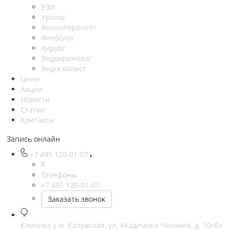
УЗИ
Уролог
Физиотерапевт
Флеболог
Хирург
Эндокринолог
Эндоскопист
Цены
Акции
Новости
Статьи
Контакты
Запись онлайн
+7 495 120-01-07
Телефоны
+7 495 120-01-07
Заказать звонок
Клиника у м. Калужская, ул. Академика Челомея, д. 10«Б»