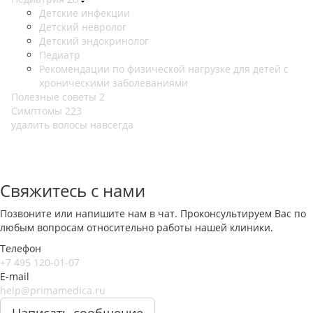
Детские инфекции
Детский невролог
Детский эндокринолог
Педиатр
Рекомендации по физической нагрузке для детей с
хроническими заболеваниями
Полезные советы
2
Симптомы
223
удалить волосы навсегда
Свяжитесь с нами
Позвоните или напишите нам в чат. Проконсультируем Вас по
любым вопросам относительно работы нашей клиники.
Телефон
+7 495 120-01-07
E-mail
help@primamedica.ru