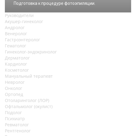
Подготовка к процедуре фотоэпиляции.
Руководители
Акушер-гинеколог
Андролог
Венеролог
Гастроэнтеролог
Гематолог
Гинеколог-эндокринолог
Дерматолог
Кардиолог
Косметолог
Мануальный терапевт
Невролог
Онколог
Ортопед
Отоларинголог (ЛОР)
Офтальмолог (окулист)
Подолог
Психиатр
Ревматолог
Рентгенолог