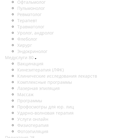
Офтальмолог
Пульмонолог
Ревматолог
Терапевт
Травматолог
Уролог, андролог
Флеболог
Хирург
Эндокринолог
Медуслуги
80
Вакцинация
Кинезитерапия (ЛФК)
Клинические исследования лекарств
Комплексные программы
Лазерная эпиляция
Массаж
Программы
Профосмотры для юр. лиц
Ударно-волновая терапия
Услуги онлайн
Физиотерапия
Фотоэпиляция
Педиатрия
28