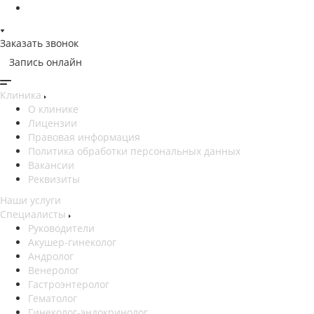
Заказать звонок
Запись онлайн
Клиника
О клинике
Лицензии
Правовая информация
Политика обработки персональных данных
Вакансии
Реквизиты
Наши услуги
Специалисты
Руководители
Акушер-гинеколог
Андролог
Венеролог
Гастроэнтеролог
Гематолог
Гинеколог-эндокринолог