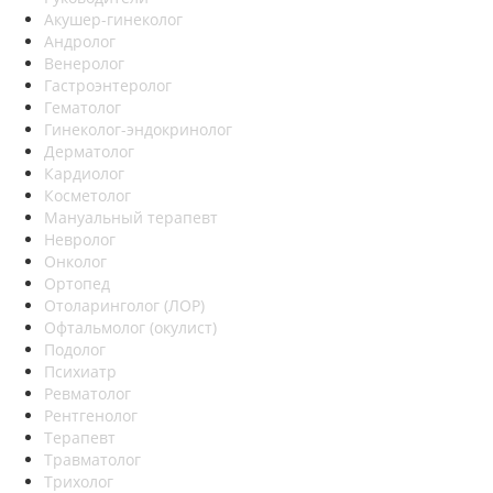
Акушер-гинеколог
Андролог
Венеролог
Гастроэнтеролог
Гематолог
Гинеколог-эндокринолог
Дерматолог
Кардиолог
Косметолог
Мануальный терапевт
Невролог
Онколог
Ортопед
Отоларинголог (ЛОР)
Офтальмолог (окулист)
Подолог
Психиатр
Ревматолог
Рентгенолог
Терапевт
Травматолог
Трихолог