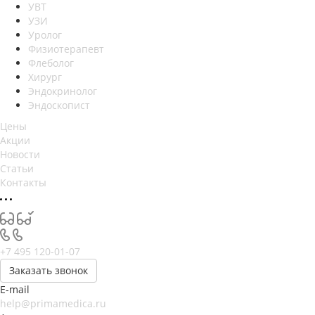
УВТ
УЗИ
Уролог
Физиотерапевт
Флеболог
Хирург
Эндокринолог
Эндоскопист
Цены
Акции
Новости
Статьи
Контакты
+7 495 120-01-07
Заказать звонок
E-mail
help@primamedica.ru