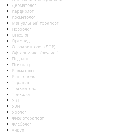
Дерматолог
Кардиолог
Косметолог
Мануальный терапевт
Невролог
Онколог
Ортопед
Отоларинголог (ЛОР)
Офтальмолог (окулист)
Подолог
Психиатр
Ревматолог
Рентгенолог
Терапевт
Травматолог
Трихолог
УВТ
УЗИ
Уролог
Физиотерапевт
Флеболог
Хирург