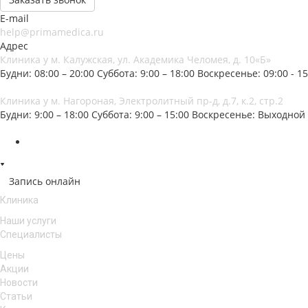
E-mail
help@primamedica.ru
Адрес
Клиника у м. Калужская, ул. Академика Челомея, д. 10«Б»
Будни: 08:00 – 20:00
Суббота: 9:00 – 18:00
Воскресенье: 09:00 - 15
Клиника у м. Нагороная, Электролитный пр-д, д.7, к.2, стр.2
Будни: 9:00 – 18:00
Суббота: 9:00 – 15:00
Воскресенье: Выходной
Запись онлайн
Клиника
Наши услуги
Специалисты
Цены
Акции
Новости
Статьи