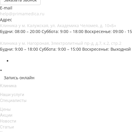
E-mail
help@primamedica.ru
Адрес
Клиника у м. Калужская, ул. Академика Челомея, д. 10«Б»
Будни: 08:00 – 20:00
Суббота: 9:00 – 18:00
Воскресенье: 09:00 - 15
Клиника у м. Нагороная, Электролитный пр-д, д.7, к.2, стр.2
Будни: 9:00 – 18:00
Суббота: 9:00 – 15:00
Воскресенье: Выходной
Запись онлайн
Клиника
Наши услуги
Специалисты
Цены
Акции
Новости
Статьи