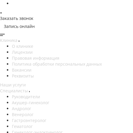
Заказать звонок
Запись онлайн
Клиника
О клинике
Лицензии
Правовая информация
Политика обработки персональных данных
Вакансии
Реквизиты
Наши услуги
Специалисты
Руководители
Акушер-гинеколог
Андролог
Венеролог
Гастроэнтеролог
Гематолог
Гинеколог-эндокринолог