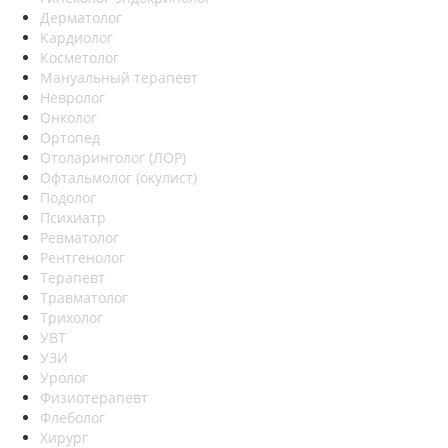
Дерматолог
Кардиолог
Косметолог
Мануальный терапевт
Невролог
Онколог
Ортопед
Отоларинголог (ЛОР)
Офтальмолог (окулист)
Подолог
Психиатр
Ревматолог
Рентгенолог
Терапевт
Травматолог
Трихолог
УВТ
УЗИ
Уролог
Физиотерапевт
Флеболог
Хирург