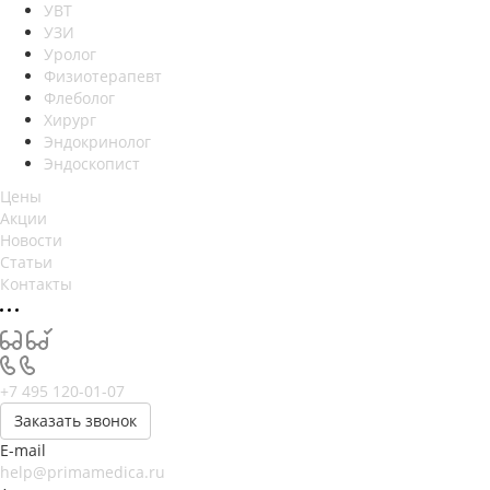
УВТ
УЗИ
Уролог
Физиотерапевт
Флеболог
Хирург
Эндокринолог
Эндоскопист
Цены
Акции
Новости
Статьи
Контакты
+7 495 120-01-07
Заказать звонок
E-mail
help@primamedica.ru