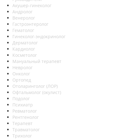
Акушер-гинеколог
Андролог
Венеролог
Гастроэнтеролог
Гематолог
Гинеколог-эндокринолог
Дерматолог
Кардиолог
Косметолог
Мануальный терапевт
Невролог
Онколог
Ортопед
Отоларинголог (ЛОР)
Офтальмолог (окулист)
Подолог
Психиатр
Ревматолог
Рентгенолог
Терапевт
Травматолог
Трихолог