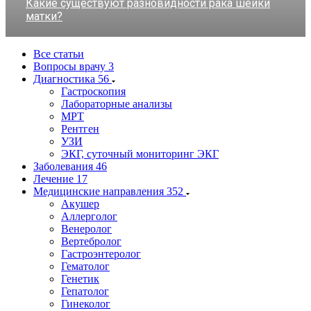
Какие существуют разновидности рака шейки
матки?
Все статьи
Вопросы врачу
3
Диагностика
56
Гастроскопия
Лабораторные анализы
МРТ
Рентген
УЗИ
ЭКГ, суточный мониторинг ЭКГ
Заболевания
46
Лечение
17
Медицинские направления
352
Акушер
Аллерголог
Венеролог
Вертебролог
Гастроэнтеролог
Гематолог
Генетик
Гепатолог
Гинеколог