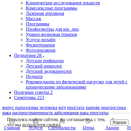
Клинические исследования лекарств
Комплексные программы
Лазерная эпиляция
Массаж
Программы
Профосмотры для юр. лиц
Ударно-волновая терапия
Услуги онлайн
Физиотерапия
Фотоэпиляция
Педиатрия
28
Детские инфекции
Детский невролог
Детский эндокринолог
Педиатр
Рекомендации по физической нагрузке для детей с
хроническими заболеваниями
Полезные советы
2
Симптомы
223
вирус папилломы человека
впч
простата
ранняя диагностика
рака
распространенность заболевания рака простаты
Пользуясь нашим сайтом, вы соглашаетесь с тем,
Хорошо
что мы
используем cookies
.
Главная
Услуги
Специалисты
Цены
Акции
Н