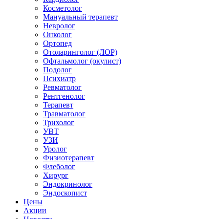
Косметолог
Мануальный терапевт
Невролог
Онколог
Ортопед
Отоларинголог (ЛОР)
Офтальмолог (окулист)
Подолог
Психиатр
Ревматолог
Рентгенолог
Терапевт
Травматолог
Трихолог
УВТ
УЗИ
Уролог
Физиотерапевт
Флеболог
Хирург
Эндокринолог
Эндоскопист
Цены
Акции