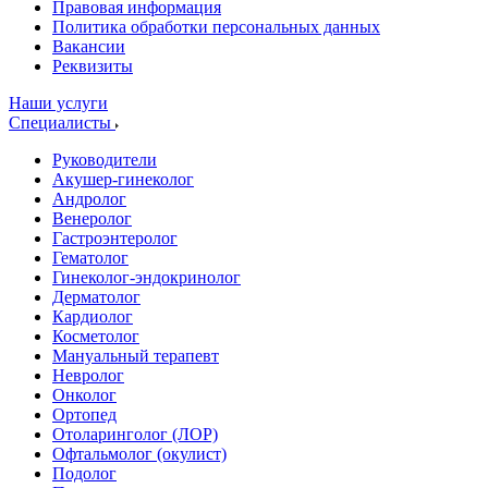
Правовая информация
Политика обработки персональных данных
Вакансии
Реквизиты
Наши услуги
Специалисты
Руководители
Акушер-гинеколог
Андролог
Венеролог
Гастроэнтеролог
Гематолог
Гинеколог-эндокринолог
Дерматолог
Кардиолог
Косметолог
Мануальный терапевт
Невролог
Онколог
Ортопед
Отоларинголог (ЛОР)
Офтальмолог (окулист)
Подолог