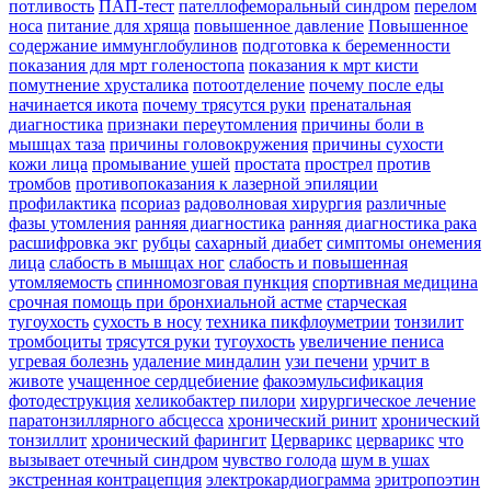
потливость
ПАП-тест
пателлофеморальный синдром
перелом
носа
питание для хряща
повышенное давление
Повышенное
содержание иммунглобулинов
подготовка к беременности
показания для мрт голеностопа
показания к мрт кисти
помутнение хрусталика
потоотделение
почему после еды
начинается икота
почему трясутся руки
пренатальная
диагностика
признаки переутомления
причины боли в
мышцах таза
причины головокружения
причины сухости
кожи лица
промывание ушей
простата
прострел
против
тромбов
противопоказания к лазерной эпиляции
профилактика
псориаз
радоволновая хирургия
различные
фазы утомления
ранняя диагностика
ранняя диагностика рака
расшифровка экг
рубцы
сахарный диабет
симптомы онемения
лица
слабость в мышцах ног
слабость и повышенная
утомляемость
спинномозговая пункция
спортивная медицина
срочная помощь при бронхиальной астме
старческая
тугоухость
сухость в носу
техника пикфлоуметрии
тонзилит
тромбоциты
трясутся руки
тугоухость
увеличение пениса
угревая болезнь
удаление миндалин
узи печени
урчит в
животе
учащенное сердцебиение
факоэмульсификация
фотодеструкция
хеликобактер пилори
хирургическое лечение
паратонзиллярного абсцесса
хронический ринит
хронический
тонзиллит
хронический фарингит
Церварикс
церварикс
что
вызывает отечный синдром
чувство голода
шум в ушах
экстренная контрацепция
электрокардиограмма
эритропоэтин