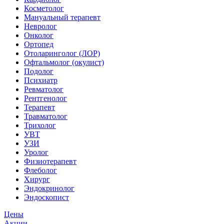
Косметолог
Мануальный терапевт
Невролог
Онколог
Ортопед
Отоларинголог (ЛОР)
Офтальмолог (окулист)
Подолог
Психиатр
Ревматолог
Рентгенолог
Терапевт
Травматолог
Трихолог
УВТ
УЗИ
Уролог
Физиотерапевт
Флеболог
Хирург
Эндокринолог
Эндоскопист
Цены
Акции