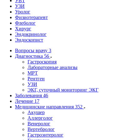
УВТ
УЗИ
Уролог
Физиотерапевт
Флеболог
Хирург
Эндокринолог
Эндоскопист
Вопросы врачу
3
Диагностика
56
Гастроскопия
Лабораторные анализы
МРТ
Рентген
УЗИ
ЭКГ, суточный мониторинг ЭКГ
Заболевания
46
Лечение
17
Медицинские направления
352
Акушер
Аллерголог
Венеролог
Вертебролог
Гастроэнтеролог