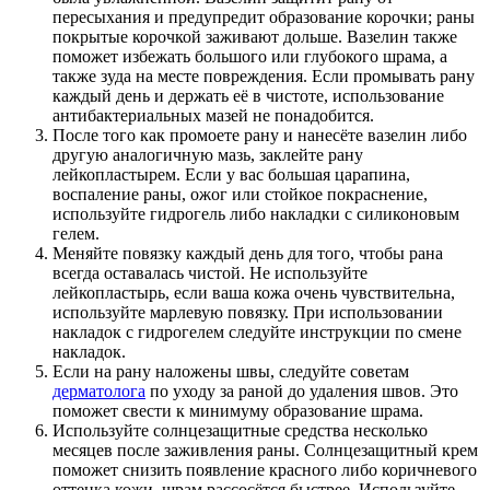
пересыхания и предупредит образование корочки; раны
покрытые корочкой заживают дольше. Вазелин также
поможет избежать большого или глубокого шрама, а
также зуда на месте повреждения. Если промывать рану
каждый день и держать её в чистоте, использование
антибактериальных мазей не понадобится.
После того как промоете рану и нанесёте вазелин либо
другую аналогичную мазь, заклейте рану
лейкопластырем. Если у вас большая царапина,
воспаление раны, ожог или стойкое покраснение,
используйте гидрогель либо накладки с силиконовым
гелем.
Меняйте повязку каждый день для того, чтобы рана
всегда оставалась чистой. Не используйте
лейкопластырь, если ваша кожа очень чувствительна,
используйте марлевую повязку. При использовании
накладок с гидрогелем следуйте инструкции по смене
накладок.
Если на рану наложены швы, следуйте советам
дерматолога
по уходу за раной до удаления швов. Это
поможет свести к минимуму образование шрама.
Используйте солнцезащитные средства несколько
месяцев после заживления раны. Солнцезащитный крем
поможет снизить появление красного либо коричневого
оттенка кожи, шрам рассосётся быстрее. Используйте