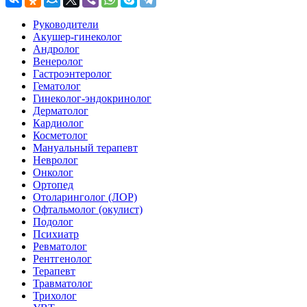
Руководители
Акушер-гинеколог
Андролог
Венеролог
Гастроэнтеролог
Гематолог
Гинеколог-эндокринолог
Дерматолог
Кардиолог
Косметолог
Мануальный терапевт
Невролог
Онколог
Ортопед
Отоларинголог (ЛОР)
Офтальмолог (окулист)
Подолог
Психиатр
Ревматолог
Рентгенолог
Терапевт
Травматолог
Трихолог