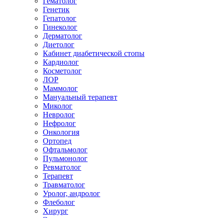
Гематолог
Генетик
Гепатолог
Гинеколог
Дерматолог
Диетолог
Кабинет диабетической стопы
Кардиолог
Косметолог
ЛОР
Маммолог
Мануальный терапевт
Миколог
Невролог
Нефролог
Онкология
Ортопед
Офтальмолог
Пульмонолог
Ревматолог
Терапевт
Травматолог
Уролог, андролог
Флеболог
Хирург