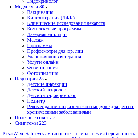
Эндокринолог
Медуслуги
80
Вакцинация
Кинезитерапия (ЛФК)
Клинические исследования лекарств
Комплексные программы
Лазерная эпиляция
Массаж
Программы
Профосмотры для юр. лиц
Ударно-волновая терапия
Услуги онлайн
Физиотерапия
Фотоэпиляция
Педиатрия
28
Детские инфекции
Детский невролог
Детский эндокринолог
Педиатр
Рекомендации по физической нагрузке для детей с
хроническими заболеваниями
Полезные советы
2
Симптомы
223
PiezoWave
Safe eyes
амниоцентез
ангина
анемия
беременность