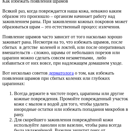
Как избежать появления шрамов
Всякий раз, когда повреждается наша кожа, неважно каким
образом это произошло – организм начинает работу над
заживлением раны. При заживлении кожных покровов может
образоваться шрам – это естественный процесс излечения.
Появление шрамов часто зависит от того насколько хорошо
заживает рана. Несмотря на то, что избежать шрамов, после
сбитых в детстве коленей и локтей, или после оперативных
вмешательств - сложно, шрамы от небольших порезов или
царапин можно сделать совсем незаметными, либо
избавиться от них вовсе, при надлежащем домашнем уходе.
Вот несколько советов
дерматолога
о том, как избежать
появления шрамов при сбитых коленях или глубоких
царапинах:
Всегда держите в чистоте порез, царапины или другие
кожные повреждения. Промойте поврежденный участок
кожи с мылом и водой для того, чтобы удалить
инородные остатки или избежать попадания микробов в
рану.
Для скорейшего заживления повреждённой кожи
используйте ланолин или вазелин, чтобы рана всегда
была увлажнённой. Вазелин защитит рану от