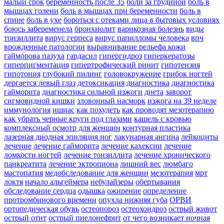
малый срок
беременность после 35
боли за грудиной
боль в
мышцах голени
боль в мышцах при беременности
боль в
спине
боль в ухе
бороться с отеками лица в бытовых условиях
боюсь забеременела
бронхиолит
варикозная болезнь
виды
тонзиллита
вирус герпеса
вирус папилломы человека
впч
врожденные патологии
выравнивание рельефа кожи
гайморова пазуха
гардасил
гипергидроз
гиперкератозы
гиперпигментация
гипертрофический ринит
гипотензия
гипотония
глубокий пилинг
головокружение
грибок ногтей
дергается левый глаз
детоксикация
диагностика
диагностика
гайморита
диагностика сильной изжоги
диета
заворот
сигмовидной кишки
зловонный насморк
изжога на 39 неделе
иммунология
ишиас
как похудеть
как проводят мезотерапию
как убрать черные круги под глазами
кашель с кровью
комплексный осмотр для женщин
контурная пластика
лазерная диодная эпиляция ног
лакунарная ангина
лейкоциты
лечение
лечение гайморита
лечение кахексии
лечение
ломкости ногтей
лечение тонзиллита
лечение хронического
панкреатита
лечение эктропиона
лишний вес
люмбаго
мастопатия
медобследование для женщин
мезотерапия
мрт
локтя
начало альгеймера
небулайзеры
обертывания
обследование сердца
одышка
ожирение
определение
протромбинового времени
опухла нижняя губа
ОРВИ
ортопедическая обувь
остеопороз
остеохондроз
острый живот
острый отит
острый пиелонефрит
от чего возникает ночная