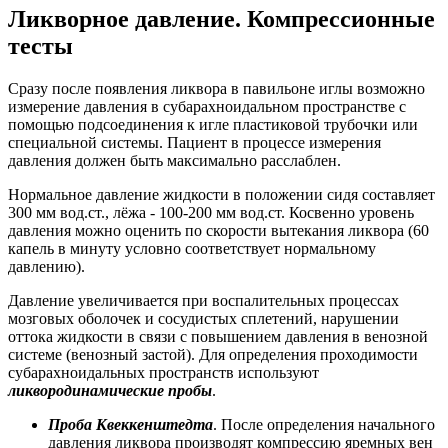
Ликворное давление. Компрессионные
тесты
Сразу после появления ликвора в павильоне иглы возможно
измерение давления в субарахноидальном пространстве с
помощью подсоединения к игле пластиковой трубочки или
специальной системы. Пациент в процессе измерения
давления должен быть максимально расслаблен.
Нормальное давление жидкости в положении сидя составляет
300 мм вод.ст., лёжа - 100-200 мм вод.ст. Косвенно уровень
давления можно оценить по скорости вытекания ликвора (60
капель в минуту условно соответствует нормальному
давлению).
Давление увеличивается при воспалительных процессах
мозговых оболочек и сосудистых сплетений, нарушении
оттока жидкости в связи с повышением давления в венозной
системе (венозный застой). Для определения проходимости
субарахноидальных пространств используют
ликвородинамические пробы
.
Проба Квеккенштедта
. После определения начального
давления ликвора производят компрессию яремных вен