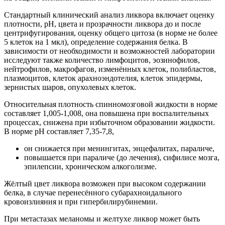
Стандартный клинический анализ ликвора включает оценку
плотности, рН, цвета и прозрачности ликвора до и после
центрифугирования, оценку общего цитоза (в норме не более
5 клеток на 1 мкл), определение содержания белка. В
зависимости от необходимости и возможностей лаборатории
исследуют также количество лимфоцитов, эозинофилов,
нейтрофилов, макрофагов, изменённых клеток, полибластов,
плазмоцитов, клеток арахноэндотелия, клеток эпидермы,
зернистых шаров, опухолевых клеток.
Относительная плотность спинномозговой жидкости в норме
составляет 1,005-1,008, она повышена при воспалительных
процессах, снижена при избыточном образовании жидкости.
В норме рН составляет 7,35-7,8,
он снижается при менингитах, энцефалитах, параличе,
повышается при параличе (до лечения), сифилисе мозга,
эпилепсии, хроническом алкоголизме.
Жёлтый цвет ликвора возможен при высоком содержании
белка, в случае перенесённого субарахноидального
кровоизлияния и при гипербилирубинемии.
При метастазах меланомы и желтухе ликвор может быть