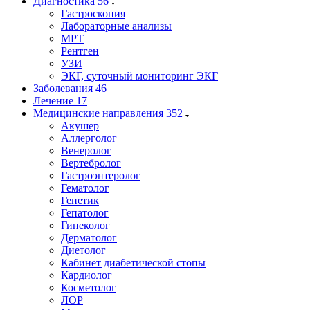
Диагностика
56
Гастроскопия
Лабораторные анализы
МРТ
Рентген
УЗИ
ЭКГ, суточный мониторинг ЭКГ
Заболевания
46
Лечение
17
Медицинские направления
352
Акушер
Аллерголог
Венеролог
Вертебролог
Гастроэнтеролог
Гематолог
Генетик
Гепатолог
Гинеколог
Дерматолог
Диетолог
Кабинет диабетической стопы
Кардиолог
Косметолог
ЛОР