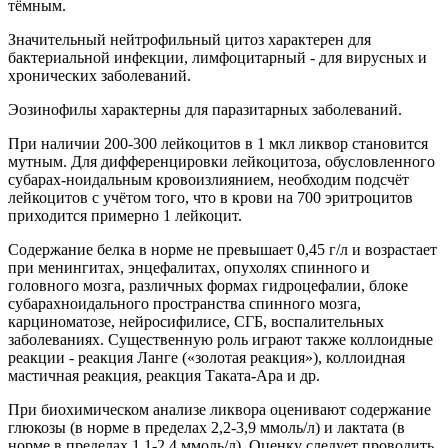
тёмным.
Значительный нейтрофильный цитоз характерен для
бактериальной инфекции, лимфоцитарный - для вирусных и
хронических заболеваний.
Эозинофилы характерны для паразитарных заболеваний.
При наличии 200-300 лейкоцитов в 1 мкл ликвор становится
мутным. Для дифференцировки лейкоцитоза, обусловленного
субарах-ноидальным кровоизлиянием, необходим подсчёт
лейкоцитов с учётом того, что в крови на 700 эритроцитов
приходится примерно 1 лейкоцит.
Содержание белка в норме не превышает 0,45 г/л и возрастает
при менингитах, энцефалитах, опухолях спинного и
головного мозга, различных формах гидроцефалии, блоке
субарахноидального пространства спинного мозга,
карциноматозе, нейросифилисе, СГБ, воспалительных
заболеваниях. Существенную роль играют также коллоидные
реакции - реакция Ланге («золотая реакция»), коллоидная
мастичная реакция, реакция Таката-Ара и др.
При биохимическом анализе ликвора оценивают содержание
глюкозы (в норме в пределах 2,2-3,9 ммоль/л) и лактата (в
норме в пределах 1,1-2,4 ммоль/л). Оценку следует проводить