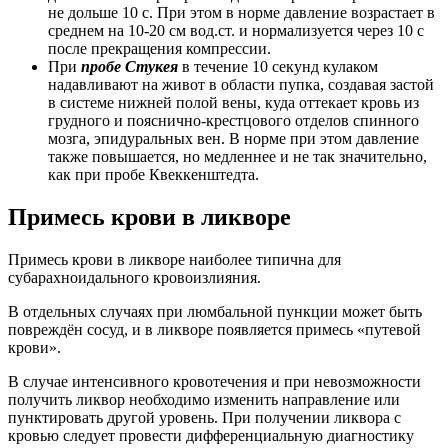
не дольше 10 с. При этом в норме давление возрастает в
среднем на 10-20 см вод.ст. и нормализуется через 10 с
после прекращения компрессии.
При
пробе Стукея
в течение 10 секунд кулаком
надавливают на живот в области пупка, создавая застой
в системе нижней полой вены, куда оттекает кровь из
грудного и пояснично-крестцового отделов спинного
мозга, эпидуральных вен. В норме при этом давление
также повышается, но медленнее и не так значительно,
как при пробе Квеккенштедта.
Примесь крови в ликворе
Примесь крови в ликворе наиболее типична для
субарахноидального кровоизлияния.
В отдельных случаях при люмбальной пункции может быть
повреждён сосуд, и в ликворе появляется примесь «путевой
крови».
В случае интенсивного кровотечения и при невозможности
получить ликвор необходимо изменить направление или
пунктировать другой уровень. При получении ликвора с
кровью следует провести дифференциальную диагностику