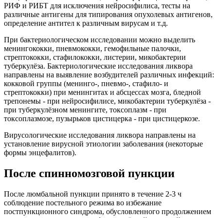
РИФ и РИБТ для исключения нейросифилиса, тесты на
различные антигены для типирования опухолевых антигенов,
определение антител к различным вирусам и т.д.
При бактериологическом исследовании можно выделить
менингококки, пневмококки, гемофильные палочки,
стрептококки, стафилококки, листерии, микобактерии
туберкулёза. Бактериологические исследования ликвора
направлены на выявление возбудителей различных инфекций:
кокковой группы (менинго-, пневмо-, стафило- и
стрептококки) при менингитах и абсцессах мозга, бледной
трепонемы - при нейросифилисе, микобактерии туберкулёза -
при туберкулёзном менингите, токсоплазм - при
токсоплазмозе, пузырьков цистицерка - при цистицеркозе.
Вирусологические исследования ликвора направлены на
установление вирусной этиологии заболевания (некоторые
формы энцефалитов).
После спинномозговой пункции
После люмбальной пункции принято в течение 2-3 ч
соблюдение постельного режима во избежание
постпункционного синдрома, обусловленного продолжением