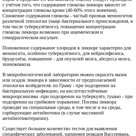
с учётом того, что содержание глюкозы ликвора зависит от
концентрации глюкозы крови (40-60% этого значения).
Снижение содержания глюкозы - частый признак менингитов
различной этиологии (чаще бактериального происхождения, в
том числе туберкулёзного), повышение концентрации
глюкозы ликвора возможно при ишемическом и
геморрагическом инсульте.
Пониженное содержание хлоридов в ликворе характерно для
менингита, особенно туберкулёзного, для нейросифилиса,
бруцеллёза, повышение - для опухолей мозга, абсцесса мозга,
эхинококкоза.
В микробиологической лаборатории можно окрасить мазок
или осадок ликвора в зависимости от предполагаемой
этиологии возбудителя: по Граму - при подозрении на
бактериальную инфекцию, на кислотоустойчивые
микроорганизмы -при подозрении на туберкулёз, тушью - при
подозрении на грибковое поражение. Посевы ликвора
проводят на специальные среды, в том числе и на среды,
сорбирующие антибиотики (в случае массивной
антибиотикотерапии).
Существует большое количество тестов для выявления
специфических заболеваний, например реакция Вассермана,