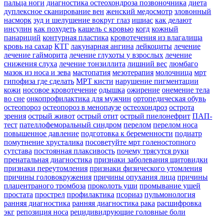
пальца ноги
диагностика остеохондроза позвоночника
диета
дуплексное сканирование вен
женский медосмотр
зловонный
насморк
зуд и шелушение вокруг глаз
ишиас
как делают
инсулин
как похудеть
кашель с кровью
когд
кожный
панариций
контурная пластика
кровотечения из влагалища
кровь на сахар
КТГ
лакунарная ангина
лейкоциты
лечение
лечение гайморита
лечение глухоты у взрослых
лечение
снижения слуха
лечение тонзиллита
лишний вес
люмбаго
мазок из носа и зева
мастопатия
мезотерапия
молочница
мрт
гипофиза где сделать
МРТ кисти
нарушение пигментации
кожи
носовое кровотечение
одышка
ожирение
онемение тела
во сне
онкопрофилактика для мужчин
ортопедическая обувь
остеопороз
остеопороз в менопаузе
остеохондроз
острота
зрения
острый живот
острый отит
острый пиелонефрит
ПАП-
тест
пателлофеморальный синдром
перелом
перелом носа
повышенное давление
подготовка к беременности
подиатр
помутнение хрусталика
посоветуйте мрт голеностопного
сутстава
постоянная плаксивость
почему трясутся руки
пренатальная диагностика
признаки заболевания щитовидки
признаки переутомления
признаки физического утомления
причины головокружения
причины опухания лица
причины
плацентраного тромбоза
проколоть уши
промывание ушей
простата
прострел
профилактика
псориаз
пульмонология
ранняя диагностика
ранняя диагностика рака
расшифровка
экг
репозиция носа
рецидивидрующие головные боли