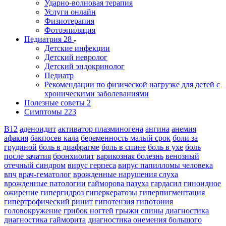
Ударно-волновая терапия
Услуги онлайн
Физиотерапия
Фотоэпиляция
Педиатрия
28
Детские инфекции
Детский невролог
Детский эндокринолог
Педиатр
Рекомендации по физической нагрузке для детей с
хроническими заболеваниями
Полезные советы
2
Симптомы
223
B12
аденоидит
активатор плазминогена
ангина
анемия
афакия
бакпосев кала
беременность малый срок
боли за
грудиной
боль в диафрагме
боль в спине
боль в ухе
боль
после зачатия
бронхиолит
варикозная болезнь
венозный
отечный синдром
вирус герпеса
вирус папилломы человека
впч
врач-гематолог
врожденные нарушения слуха
врожденные патологии
гайморова пазуха
гардасил
гиноидное
ожирение
гипергидроз
гиперкератозы
гиперпигментация
гипертрофический ринит
гипотензия
гипотония
головокружение
грибок ногтей
грыжи спины
диагностика
диагностика гайморита
диагностика онемения большого