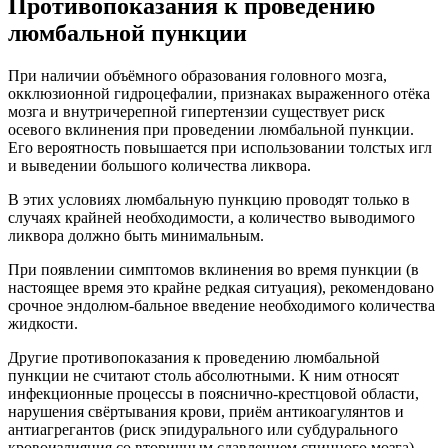
Противопоказания к проведению
люмбальной пункции
При наличии объёмного образования головного мозга,
окклюзионной гидроцефалии, признаках выраженного отёка
мозга и внутричерепной гипертензии существует риск
осевого вклинения при проведении люмбальной пункции.
Его вероятность повышается при использовании толстых игл
и выведении большого количества ликвора.
В этих условиях люмбальную пункцию проводят только в
случаях крайней необходимости, а количество выводимого
ликвора должно быть минимальным.
При появлении симптомов вклинения во время пункции (в
настоящее время это крайне редкая ситуация), рекомендовано
срочное эндолюм-бальное введение необходимого количества
жидкости.
Другие противопоказания к проведению люмбальной
пункции не считают столь абсолютными. К ним относят
инфекционные процессы в пояснично-крестцовой области,
нарушения свёртывания крови, приём антикоагулянтов и
антиагрегантов (риск эпидурального или субдурального
кровоизлияния со вторичным сдавлением спинного мозга).