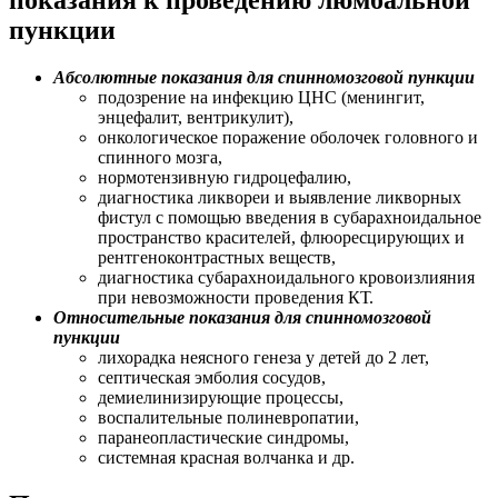
показания к проведению люмбальной
пункции
Абсолютные показания для спинномозговой пункции
подозрение на инфекцию ЦНС (менингит,
энцефалит, вентрикулит),
онкологическое поражение оболочек головного и
спинного мозга,
нормотензивную гидроцефалию,
диагностика ликвореи и выявление ликворных
фистул с помощью введения в субарахноидальное
пространство красителей, флюоресцирующих и
рентгеноконтрастных веществ,
диагностика субарахноидального кровоизлияния
при невозможности проведения КТ.
Относительные показания для спинномозговой
пункции
лихорадка неясного генеза у детей до 2 лет,
септическая эмболия сосудов,
демиелинизирующие процессы,
воспалительные полиневропатии,
паранеопластические синдромы,
системная красная волчанка и др.