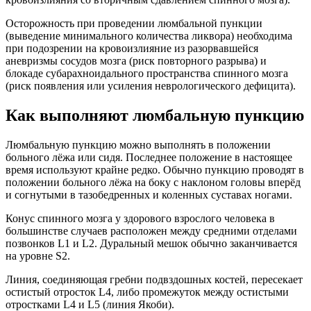
Осторожность при проведении люмбальной пункции
(выведение минимального количества ликвора) необходима
при подозрении на кровоизлияние из разорвавшейся
аневризмы сосудов мозга (риск повторного разрыва) и
блокаде субарахноидального пространства спинного мозга
(риск появления или усиления неврологического дефицита).
Как выполняют люмбальную пункцию
Люмбальную пункцию можно выполнять в положении
больного лёжа или сидя. Последнее положение в настоящее
время используют крайне редко. Обычно пункцию проводят в
положении больного лёжа на боку с наклоном головы вперёд
и согнутыми в тазобедренных и коленных суставах ногами.
Конус спинного мозга у здорового взрослого человека в
большинстве случаев расположен между средними отделами
позвонков L1 и L2. Дуральный мешок обычно заканчивается
на уровне S2.
Линия, соединяющая гребни подвздошных костей, пересекает
остистый отросток L4, либо промежуток между остистыми
отростками L4 и L5 (линия Якоби).