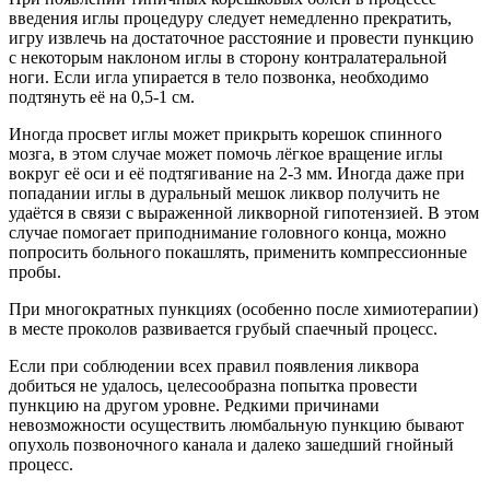
введения иглы процедуру следует немедленно прекратить,
игру извлечь на достаточное расстояние и провести пункцию
с некоторым наклоном иглы в сторону контралатеральной
ноги. Если игла упирается в тело позвонка, необходимо
подтянуть её на 0,5-1 см.
Иногда просвет иглы может прикрыть корешок спинного
мозга, в этом случае может помочь лёгкое вращение иглы
вокруг её оси и её подтягивание на 2-3 мм. Иногда даже при
попадании иглы в дуральный мешок ликвор получить не
удаётся в связи с выраженной ликворной гипотензией. В этом
случае помогает приподнимание головного конца, можно
попросить больного покашлять, применить компрессионные
пробы.
При многократных пункциях (особенно после химиотерапии)
в месте проколов развивается грубый спаечный процесс.
Если при соблюдении всех правил появления ликвора
добиться не удалось, целесообразна попытка провести
пункцию на другом уровне. Редкими причинами
невозможности осуществить люмбальную пункцию бывают
опухоль позвоночного канала и далеко зашедший гнойный
процесс.