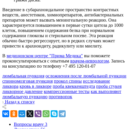
Введение в субарахноидальное пространство контрастных
веществ, анестетиков, химиопрепаратов, антибактериальных
препаратов может вызвать менингеальную реакцию. Она
характеризуется повышением в первые сутки цитоза до 1000
клеток, повышением содержания белка при нормальном
содержании глюкозы и стерильном посеве. Эта реакция
обычно быстро регрессирует, но в редких случаях может
привести к арахноидиту, радикулиту или миелиту.
В
медицинском центре "Прима Медика"
вы поможете
проконсультироваться с опытным
врачом-неврологом
. Запись
на консультацию по телефону +7 495 120-01-07
люмбальная пункция
осложнения после люмбальной пункции
спинномозговая пункция
прокол спины
исследование
ликвора
кровь в ликворе
проба квеккенштедта
проба стукея
ликворное давление
компрессионные тесты
как выполняют
люмбальную пункцию
противопок
Назад к списку
Вопросы врачу
3