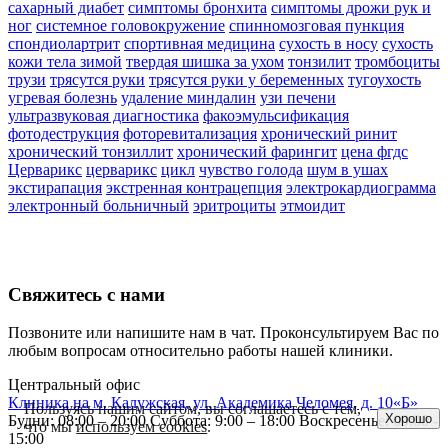
сахарный диабет
симптомы бронхита
симптомы дрожи рук и
ног
системное головокружение
спинномозговая пункция
спондиолартрит
спортивная медицина
сухость в носу
сухость
кожи тела зимой
твердая шишка за ухом
тонзилит
тромбоциты
трузи
трясутся руки
трясутся руки у беременных
тугоухость
угревая болезнь
удаление миндалин
узи печени
ультразвуковая диагностика
факоэмульсификация
фотодеструкция
фоторевитализация
хронический ринит
хронический тонзиллит
хронический фарингит
цена фгдс
Церварикс
церварикс
цикл
чувство голода
шум в ушах
экстирапация
экстренная контрацепция
электрокардиограмма
электронный больничный
эритроциты
этмоидит
Свяжитесь с нами
Позвоните или напишите нам в чат. Проконсультируем Вас по
любым вопросам относительно работы нашей клиники.
Центральный офис
Клиника на м. Калужская, ул. Академика Челомея, д. 10«Б»
Пользуясь нашим сайтом, вы соглашаетесь с тем,
Хорошо
Будни: 08:00 – 20:00
Суббота: 9:00 – 18:00
Воскресенье: 09:00 -
что мы
используем cookies
.
15:00