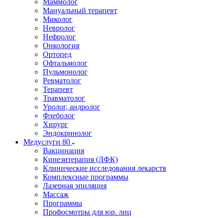
Маммолог
Мануальный терапевт
Миколог
Невролог
Нефролог
Онкология
Ортопед
Офтальмолог
Пульмонолог
Ревматолог
Терапевт
Травматолог
Уролог, андролог
Флеболог
Хирург
Эндокринолог
Медуслуги
80
Вакцинация
Кинезитерапия (ЛФК)
Клинические исследования лекарств
Комплексные программы
Лазерная эпиляция
Массаж
Программы
Профосмотры для юр. лиц