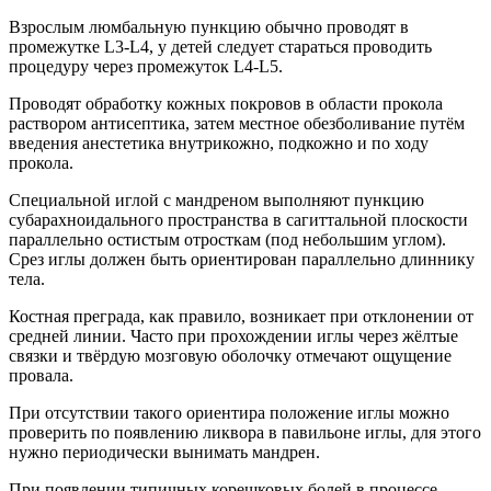
Взрослым люмбальную пункцию обычно проводят в
промежутке L3-L4, у детей следует стараться проводить
процедуру через промежуток L4-L5.
Проводят обработку кожных покровов в области прокола
раствором антисептика, затем местное обезболивание путём
введения анестетика внутрикожно, подкожно и по ходу
прокола.
Специальной иглой с мандреном выполняют пункцию
субарахноидального пространства в сагиттальной плоскости
параллельно остистым отросткам (под небольшим углом).
Срез иглы должен быть ориентирован параллельно длиннику
тела.
Костная преграда, как правило, возникает при отклонении от
средней линии. Часто при прохождении иглы через жёлтые
связки и твёрдую мозговую оболочку отмечают ощущение
провала.
При отсутствии такого ориентира положение иглы можно
проверить по появлению ликвора в павильоне иглы, для этого
нужно периодически вынимать мандрен.
При появлении типичных корешковых болей в процессе