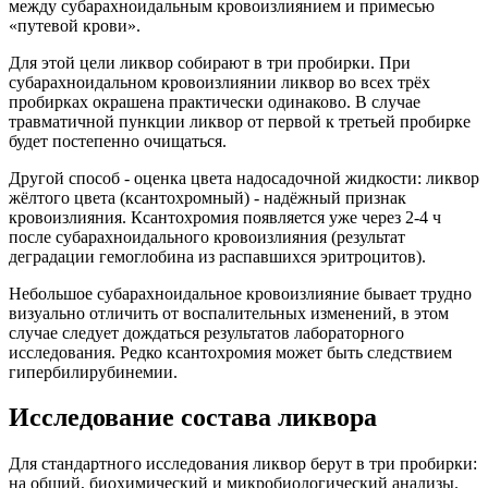
между субарахноидальным кровоизлиянием и примесью
«путевой крови».
Для этой цели ликвор собирают в три пробирки. При
субарахноидальном кровоизлиянии ликвор во всех трёх
пробирках окрашена практически одинаково. В случае
травматичной пункции ликвор от первой к третьей пробирке
будет постепенно очищаться.
Другой способ - оценка цвета надосадочной жидкости: ликвор
жёлтого цвета (ксантохромный) - надёжный признак
кровоизлияния. Ксантохромия появляется уже через 2-4 ч
после субарахноидального кровоизлияния (результат
деградации гемоглобина из распавшихся эритроцитов).
Небольшое субарахноидальное кровоизлияние бывает трудно
визуально отличить от воспалительных изменений, в этом
случае следует дождаться результатов лабораторного
исследования. Редко ксантохромия может быть следствием
гипербилирубинемии.
Исследование состава ликвора
Для стандартного исследования ликвор берут в три пробирки:
на общий, биохимический и микробиологический анализы.