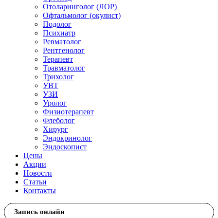
Отоларинголог (ЛОР)
Офтальмолог (окулист)
Подолог
Психиатр
Ревматолог
Рентгенолог
Терапевт
Травматолог
Трихолог
УВТ
УЗИ
Уролог
Физиотерапевт
Флеболог
Хирург
Эндокринолог
Эндоскопист
Цены
Акции
Новости
Статьи
Контакты
Запись онлайн