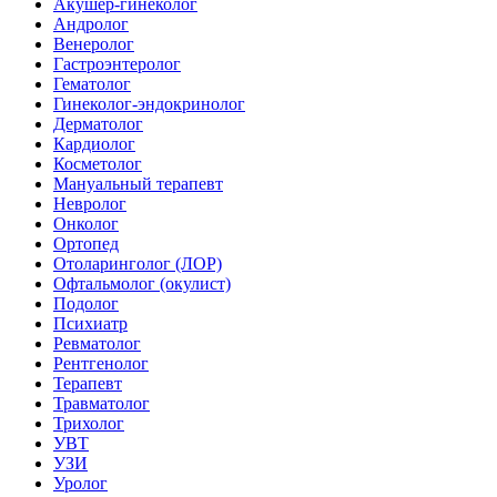
Акушер-гинеколог
Андролог
Венеролог
Гастроэнтеролог
Гематолог
Гинеколог-эндокринолог
Дерматолог
Кардиолог
Косметолог
Мануальный терапевт
Невролог
Онколог
Ортопед
Отоларинголог (ЛОР)
Офтальмолог (окулист)
Подолог
Психиатр
Ревматолог
Рентгенолог
Терапевт
Травматолог
Трихолог
УВТ
УЗИ
Уролог