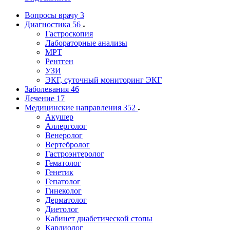
Вопросы врачу
3
Диагностика
56
Гастроскопия
Лабораторные анализы
МРТ
Рентген
УЗИ
ЭКГ, суточный мониторинг ЭКГ
Заболевания
46
Лечение
17
Медицинские направления
352
Акушер
Аллерголог
Венеролог
Вертебролог
Гастроэнтеролог
Гематолог
Генетик
Гепатолог
Гинеколог
Дерматолог
Диетолог
Кабинет диабетической стопы
Кардиолог