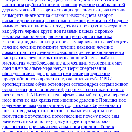
гипотония
глубокий пилинг
головокружение
грибок ногтей
дергается левый глаз
детоксикация
диагностика
диагностика
гайморита
диагностика сильной изжоги
диета
заворот
сигмовидной кишки
зловонный насморк
изжога на 39 неделе
иммунология
ишиас
как похудеть
как проводят мезотерапию
как убрать черные круги под глазами
кашель с кровью
комплексный осмотр для женщин
контурная пластика
лазерная диодная эпиляция ног
лакунарная ангина
лейкоциты
лечение
лечение гайморита
лечение кахексии
лечение
ломкости ногтей
лечение тонзиллита
лечение хронического
панкреатита
лечение эктропиона
лишний вес
люмбаго
мастопатия
медобследование для женщин
мезотерапия
мрт
локтя
начало альгеймера
небулайзеры
обертывания
обследование сердца
одышка
ожирение
определение
протромбинового времени
опухла нижняя губа
ОРВИ
ортопедическая обувь
остеопороз
остеохондроз
острый живот
острый отит
острый пиелонефрит
от чего возникает ночная
потливость
ПАП-тест
пателлофеморальный синдром
перелом
носа
питание для хряща
повышенное давление
Повышенное
содержание иммунглобулинов
подготовка к беременности
показания для мрт голеностопа
показания к мрт кисти
помутнение хрусталика
потоотделение
почему после еды
начинается икота
почему трясутся руки
пренатальная
диагностика
признаки переутомления
причины боли в
мышцах таза
причины головокружения
причины сухости