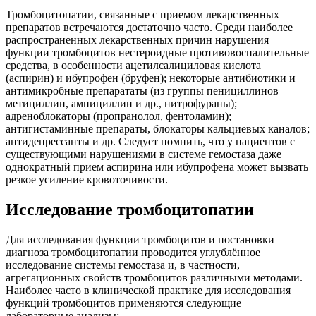
Тромбоцитопатии, связанные с приемом лекарственных
препаратов встречаются достаточно часто. Среди наиболее
распространенных лекарственных причин нарушения
функции тромбоцитов нестероидные противовоспалительные
средства, в особенности ацетилсалициловая кислота
(аспирин) и ибупрофен (бруфен); некоторые антибиотики и
антимикробные препарататы (из группы пенициллинов –
метициллин, ампициллин и др., нитрофураны);
адреноблокаторы (пропранолол, фентоламин);
антигистаминные препараты, блокаторы кальциевых каналов;
антидепрессанты и др. Следует помнить, что у пациентов с
существующими нарушениями в системе гемостаза даже
однократный прием аспирина или ибупрофена может вызвать
резкое усиление кровоточивости.
Исследование тромбоцитопатии
Для исследования функции тромбоцитов и постановки
диагноза тромбоцитопатии проводится углублённое
исследование системы гемостаза и, в частности,
агрегационных свойств тромбоцитов различными методами.
Наиболее часто в клинической практике для исследования
функций тромбоцитов применяются следующие
лабораторные анализы: