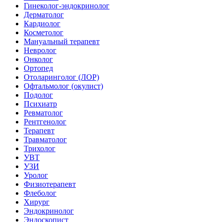
Гинеколог-эндокринолог
Дерматолог
Кардиолог
Косметолог
Мануальный терапевт
Невролог
Онколог
Ортопед
Отоларинголог (ЛОР)
Офтальмолог (окулист)
Подолог
Психиатр
Ревматолог
Рентгенолог
Терапевт
Травматолог
Трихолог
УВТ
УЗИ
Уролог
Физиотерапевт
Флеболог
Хирург
Эндокринолог
Эндоскопист