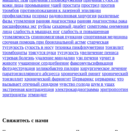
кожи лица
промывание ушей
простата
прострел
против
тромбов
противопоказания к лазерной эпиляции
профилактика
псориаз
радоволновая хирургия
различные
фазы утомления
ранняя диагностика
ранняя диагностика рака
расшифровка экг
рубцы
сахарный диабет
симптомы онемения
лица
слабость в мышцах ног
слабость и повышенная
утомляемость
спинномозговая пункция
спортивная медицина
срочная помощь при бронхиальной астме
старческая
тугоухость
сухость в носу
техника пикфлоуметрии
тонзилит
тромбоциты
трясутся руки
тугоухость
увеличение пениса
угревая болезнь
удаление миндалин
узи печени
урчит в
животе
учащенное сердцебиение
факоэмульсификация
фотодеструкция
хеликобактер пилори
хирургическое лечение
паратонзиллярного абсцесса
хронический ринит
хронический
тонзиллит
хронический фарингит
Церварикс
церварикс
что
вызывает отечный синдром
чувство голода
шум в ушах
экстренная контрацепция
электрокардиограмма
эритропоэтин
эритроциты
этмоидит
Свяжитесь с нами