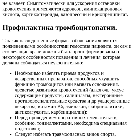
не владеет. Симптоматически для ускорения остановки
кровотечения применяются адроксон, аминокапроновая
кислота, кортикостероиды, вазопрессин и криопреципитат.
Профилактика тромбоцитопатии.
Так как наследственные формы заболевания являются
пожизненными особенностями гемостаза пациента, он сам и
его лечащие врачи должны быть проинформированы о
некоторых особенностях поведения и лечения, которые
должны соблюдаться неукоснительно:
Необходимо избегать приема продуктов и
лекарственных препаратов, способных ухудшить
функцию тромбоцитов или вызвать осложнения,
чреватые развитием кровотечений (алкоголь, уксус
содержащие продукты, салицилаты, нестероидные
противовоспалительные средства и др.ульцерогенные
лекарства, витамин В6, аминазин, фибринолитики,
антикоагулянты, карбенициллин);
Перед проведением оперативных вмешательств,
особенно, тонзиллэктомии, необходима специальная
подготовка;
Следует избегать травмоопасных видов спорта,