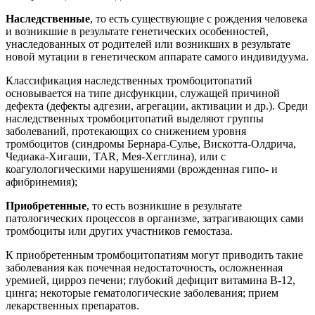
Наследственные
, то есть существующие с рождения человека
и возникшие в результате генетических особенностей,
унаследованных от родителей или возникших в результате
новой мутации в генетическом аппарате самого индивидуума.
Классификация наследственных тромбоцитопатий
основывается на типе дисфункции, служащей причиной
дефекта (дефекты адгезии, агрегации, активации и др.). Среди
наследственных тромбоцитопатий выделяют группы
заболеваний, протекающих со снижением уровня
тромбоцитов (синдромы Бернара-Сулье, Вискотта-Олдрича,
Чедиака-Хигаши, TAR, Мея-Хегглина), или с
коагулологическими нарушениями (врожденная гипо- и
афибринемия);
Приобретенные
, то есть возникшие в результате
патологических процессов в организме, затрагивающих сами
тромбоциты или других участников гемостаза.
К приобретенным тромбоцитопатиям могут приводить такие
заболевания как почечная недостаточность, осложненная
уремией, цирроз печени; глубокий дефицит витамина В-12,
цинга; некоторые гематологические заболевания; прием
лекарственных препаратов.