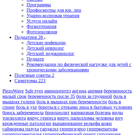
Программы
Профосмотры для юр. лиц
Ударно-волновая терапия
Услуги онлайн
Физиотерапия
Фотоэпиляция
Педиатрия
28
Детские инфекции
Детский невролог
Детский эндокринолог
Педиатр
Рекомендации по физической нагрузке для детей с
хроническими заболеваниями
Полезные советы
2
Симптомы
223
PiezoWave
Safe eyes
амниоцентез
ангина
анемия
беременность
малый срок
беременность после 35
боли за грудиной
боль в
мышцах голени
боль в мышцах при беременности
боль в
спине
боль в ухе
бороться с отеками лица в бытовых условиях
боюсь забеременела
бронхиолит
варикозная болезнь
виды
тонзиллита
вирус герпеса
вирус папилломы человека
впч
врожденные патологии
выравнивание рельефа кожи
гайморова пазуха
гардасил
гипергидроз
гиперкератозы
гиперпигментация
гипертрофический ринит
гипотензия