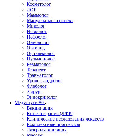
Косметолог
ЛОР
Маммолог
Мануальный терапевт
Миколог
Невролог
Нефролог
Онкология
Ортопед
Офтальмолог
Пульмонолог
Ревматолог
Терапевт
Травматолог
Уролог, андролог
Флеболог
Хирург
Эндокринолог
Медуслуги
80
Вакцинация
Кинезитерапия (ЛФК)
Клинические исследования лекарств
Комплексные программы
Лазерная эпиляция
Массаж