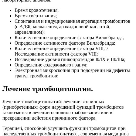
Время кровотечения;
Время свёртывания;
Спонтанная и индуцированная агрегация тромбоцитов
(с АДФ, коллагеном, арахидоновой кислотой,
адреналином);
Количественное определение фактора Виллебранда;
Определение активности фактора Виллебранда;
Количественное определение фактора VIII; 7.
Исследование активности фактора VIII;
Исследование уровня гликопротеидов lb/IX и IIb/IIIа;
Определение содержимого гранул;
Электронная микроскопия при подозрении на дефекты
гранул тромбоцитов;
Лечение тромбоцитопатии.
Лечение тромбоцитопоатий: лечение вторичных
(приобретенных) форм нарушений функций тромбоцитов
заключается в лечении основного заболевания или в
прекращении действия причинного фактора.
Терапией, способной улучшить функции тромбоцитов при
наследственных тромбоцитопатиях , современная медицина