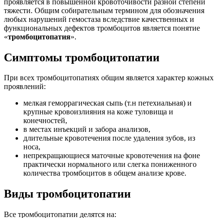
проявляется в повышенной кровоточивости разной степени
тяжести. Общим собирательным термином для обозначения
любых нарушений гемостаза вследствие качественных и
функциональных дефектов тромбоцитов является понятие
«
тромбоцитопатия
».
Симптомы тромбоцитопатии
При всех тромбоцитопатиях общим является характер кожных
проявлений:
мелкая геморрагическая сыпь (т.н петехиальная) и
крупные кровоизлияния на коже туловища и
конечностей,
в местах инъекций и забора анализов,
длительные кровотечения после удаления зубов, из
носа,
непрекращающиеся маточные кровотечения на фоне
практически нормального или слегка пониженного
количества тромбоцитов в общем анализе крове.
Виды тромбоцитопатии
Все тромбоцитопатии делятся на: