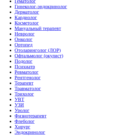
Гематолог
Гинеколог-эндокринолог
Дерматолог
Кардиолог
Косметолог
Мануальный терапевт
Невролог
Онколог
Ортопед
Отоларинголог (ЛОР)
Офтальмолог (окулист)
Подолог
Психиатр
Ревматолог
Рентгенолог
Терапевт
Травматолог
Трихолог
УВТ
УЗИ
Уролог
Физиотерапевт
Флеболог
Хирург
Эндокринолог