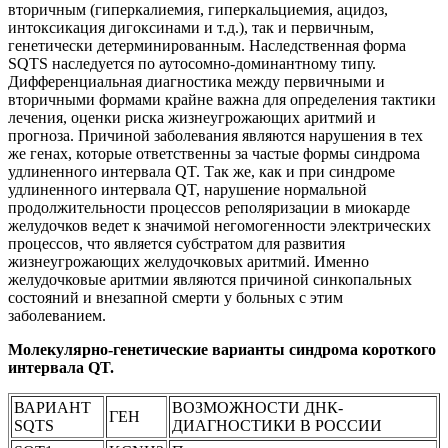
вторичным (гиперкалиемия, гиперкальциемия, ацидоз,
интоксикация дигоксинами и т.д.), так и первичным,
генетически детерминированным. Наследственная форма
SQTS наследуется по аутосомно-доминантному типу.
Дифференциальная диагностика между первичными и
вторичными формами крайне важна для определения тактики
лечения, оценки риска жизнеугрожающих аритмий и
прогноза. Причиной заболевания являются нарушения в тех
же генах, которые ответственны за частые формы синдрома
удлиненного интервала QT. Так же, как и при синдроме
удлиненного интервала QT, нарушение нормальной
продолжительности процессов реполяризации в миокарде
желудочков ведет к значимой негомогенности электрических
процессов, что является субстратом для развития
жизнеугрожающих желудочковых аритмий. Именно
желудочковые аритмии являются причиной синкопальных
состояний и внезапной смерти у больных с этим
заболеванием.
Молекулярно-генетические варианты синдрома короткого
интервала QT.
ВАРИАНТ
ВОЗМОЖНОСТИ ДНК-
ГЕН
SQTS
ДИАГНОСТИКИ В РОССИИ