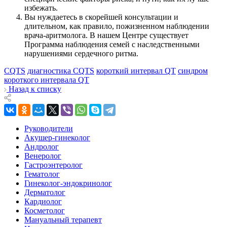
избежать.
Вы нуждаетесь в скорейшей консультации и
длительном, как правило, пожизненном наблюдении
врача-аритмолога. В нашем Центре существует
Программа наблюдения семей с наследственными
нарушениями сердечного ритма.
CQTS
диагностика CQTS
короткий интервал QT
синдром
короткого интервала QT
Назад к списку
Руководители
Акушер-гинеколог
Андролог
Венеролог
Гастроэнтеролог
Гематолог
Гинеколог-эндокринолог
Дерматолог
Кардиолог
Косметолог
Мануальный терапевт