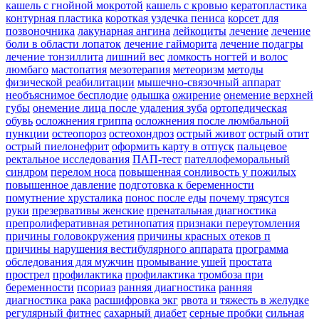
кашель с гнойной мокротой
кашель с кровью
кератопластика
контурная пластика
короткая уздечка пениса
корсет для
позвоночника
лакунарная ангина
лейкоциты
лечение
лечение
боли в области лопаток
лечение гайморита
лечение подагры
лечение тонзиллита
лишний вес
ломкость ногтей и волос
люмбаго
мастопатия
мезотерапия
метеоризм
методы
физической реабилитации
мышечно-связочный аппарат
необъяснимое бесплодие
одышка
ожирение
онемение верхней
губы
онемение лица после удаления зуба
ортопедическая
обувь
осложнения гриппа
осложнения после люмбальной
пункции
остеопороз
остеохондроз
острый живот
острый отит
острый пиелонефрит
оформить карту в отпуск
пальцевое
ректальное исследования
ПАП-тест
пателлофеморальный
синдром
перелом носа
повышенная сонливость у пожилых
повышенное давление
подготовка к беременности
помутнение хрусталика
понос после еды
почему трясутся
руки
презервативы женские
пренатальная диагностика
препролиферативная ретинопатия
признаки переутомления
причины головокружения
причины красных отеков п
причины нарушения вестибулярного аппарата
программа
обследования для мужчин
промывание ушей
простата
прострел
профилактика
профилактика тромбоза при
беременности
псориаз
ранняя диагностика
ранняя
диагностика рака
расшифровка экг
рвота и тяжесть в желудке
регулярный фитнес
сахарный диабет
серные пробки
сильная