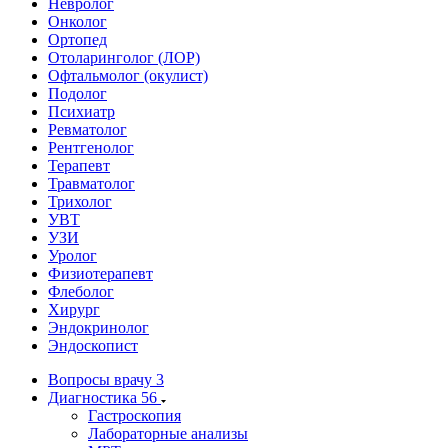
Невролог
Онколог
Ортопед
Отоларинголог (ЛОР)
Офтальмолог (окулист)
Подолог
Психиатр
Ревматолог
Рентгенолог
Терапевт
Травматолог
Трихолог
УВТ
УЗИ
Уролог
Физиотерапевт
Флеболог
Хирург
Эндокринолог
Эндоскопист
Вопросы врачу
3
Диагностика
56
Гастроскопия
Лабораторные анализы