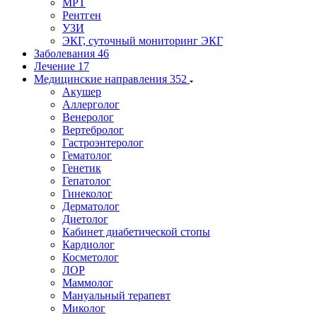
МРТ
Рентген
УЗИ
ЭКГ, суточный мониторинг ЭКГ
Заболевания
46
Лечение
17
Медицинские направления
352
Акушер
Аллерголог
Венеролог
Вертебролог
Гастроэнтеролог
Гематолог
Генетик
Гепатолог
Гинеколог
Дерматолог
Диетолог
Кабинет диабетической стопы
Кардиолог
Косметолог
ЛОР
Маммолог
Мануальный терапевт
Миколог