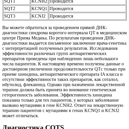
SQT1
KCNH2
Проводится
SQT2
KCNQ1
Проводится
SQT3
KCNJ2
Проводится
Вы можете обратиться за проведением прямой ДНК-
диагностики синдрома коротого интервала QT в медицинском
центре Прима Медика. По результатам проведения ДНК-
диагностики выдается письменное заключение врача-генетика
с интерпретацией полученных результатов. Исследования
эффективности различных групп антиаритмических
препаратов проведены при наблюдении лишь небольшого
числа пациентов. К настоящему времени получены данные о
достоверном увеличении продолжительности QTс только при
приеме хинидина, антиаритмического препарата IA класса и
отсутствии эффективности таких препаратов, как соталол,
ибутилид, флекаинид. Однако при назначении лекарственной
терапии должна быть принята во внимание генетическая
гетерогенность заболевания. Эффективность хинидина
показана только для тех пациентов, у которых заболевание
вызвано мутациями в гене KCNH2. Ответ на лекарственную
терапию пациентов с мутациями в генах KCNQ1 и KCNJ2
может отличаться.
Диагностика CQTS