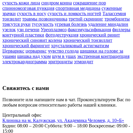
сухость кожи лица
синдром конна
сокращение пор
спинномозговая пункция
спортивная медицина
суженные
зрачки
сухость в носу
сухость и ломкость ногтей
Талассемия
тонзилит
травмы позвоночника
третий скрининг
тромбоциты
трясутся руки
тугоухость
угревая болезнь
удаление миндалин
узелок
узи печени
Уреоплазмоз
факоэмульсификация
филлеры
контурной пластики
фотодеструкция
хронический ринит
хронический синовит колена
хронический тонзиллит
хронический фарингит
хрусталиковый астигматизм
Церварикс
церварикс
чувство голода
шишики на голове за
ушами
шишка над ухом
шум в ушах
экстренная контрацепция
электрокардиограмма
эритроциты
этмоидит
Свяжитесь с нами
Позвоните или напишите нам в чат. Проконсультируем Вас по
любым вопросам относительно работы нашей клиники.
Центральный офис
Клиника на м. Калужская, ул. Академика Челомея, д. 10«Б»
Будни: 08:00 – 20:00
Суббота: 9:00 – 18:00
Воскресенье: 09:00 -
15:00