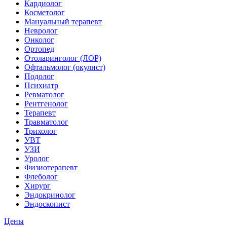
Кардиолог
Косметолог
Мануальный терапевт
Невролог
Онколог
Ортопед
Отоларинголог (ЛОР)
Офтальмолог (окулист)
Подолог
Психиатр
Ревматолог
Рентгенолог
Терапевт
Травматолог
Трихолог
УВТ
УЗИ
Уролог
Физиотерапевт
Флеболог
Хирург
Эндокринолог
Эндоскопист
Цены