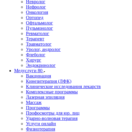
Невролог
Нефролог
Онкология
Ортопед
Офтальмолог
Пульмонолог
Ревматолог
Терапевт
Травматолог
Уролог, андролог
Флеболог
Хирург
Эндокринолог
Медуслуги
80
Вакцинация
Кинезитерапия (ЛФК)
Клинические исследования лекарств
Комплексные программы
Лазерная эпиляция
Массаж
Программы
Профосмотры для юр. лиц
Ударно-волновая терапия
Услуги онлайн
Физиотерапия