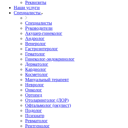
Реквизиты
Наши услуги
Специалисты
Специалисты
Руководители
Акушер-гинеколог
Андролог
Венеролог
Гастроэнтеролог
Гематолог
Гинеколог-эндокринолог
Дерматолог
Кардиолог
Косметолог
Мануальный терапевт
Невролог
Онколог
Ортопед
Отоларинголог (ЛОР)
Офтальмолог (окулист)
Подолог
Психиатр
Ревматолог
Рентгенолог