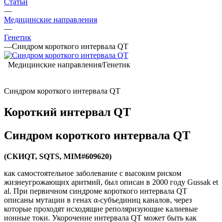
Статьи
—
Медицинские направления
—
Генетик
—
Синдром короткого интервала QT
Медицинские направления/Генетик
Синдром короткого интервала QT
Короткий интервал QT
Синдром короткого интервала QT
(СКИQT, SQTS, MIM#609620)
как самостоятельное заболевание с высоким риском
жизнеугрожающих аритмий, был описан в 2000 году Gussak et
al. При первичном синдроме короткого интервала QT
описаны мутации в генах α-субъединиц каналов, через
которые проходят исходящие реполяризующие калиевые
ионные токи. Укорочение интервала QT может быть как