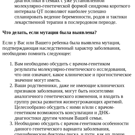
диагностики в семьях с уже установленной
молекулярно-генетической формой синдрома короткого
интервала QT позволяют наиболее успешно
спланировать ведение беременности, родов и тактики
лекарственной терапии в послеродовом периоде.
Что делать, если мутация была выявлена?
Если у Вас или Вашего ребенка была выявлена мутация,
подтверждающая наследственный характер заболевания,
необходимо помнить следующее:
Вам необходимо обсудить с врачом-генетиком
результаты молекулярно-генетического исследования,
что они означают, какое клиническое и прогностическое
значение могут иметь.
Ваши родственники, даже не имеющие клинических
признаков заболевания, могут быть носителями
аналогичного генетического изменения, и входить в
группу риска развития жизнеугрожающих аритмий.
Целесообразно обсудить с ними и/или с врачом-
генетиком возможность консультации и ДНК-
диагностики другим членам Вашей семьи.
Необходимо обсудить с врачом-генетиком особенности
данного генетического варианта заболевания,
специфические факторы риска, и пути, как их лучше