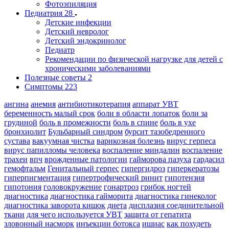
Фотоэпиляция
Педиатрия
28
Детские инфекции
Детский невролог
Детский эндокринолог
Педиатр
Рекомендации по физической нагрузке для детей с
хроническими заболеваниями
Полезные советы
2
Симптомы
223
ангина
анемия
антибиотикотерапия
аппарат УВТ
беременность малый срок
боли в области лопаток
боли за
грудиной
боль в промежности
боль в спине
боль в ухе
бронхиолит
Бульбарный синдром
бурсит тазобедренного
сустава
вакуумная чистка
варикозная болезнь
вирус герпеса
вирус папилломы человека
воспаление миндалин
воспаление
трахеи
впч
врожденные патологии
гайморова пазуха
гардасил
гемофтальм
Генитальный герпес
гипергидроз
гиперкератозы
гиперпигментация
гипертрофический ринит
гипотензия
гипотония
головокружение
гонартроз
грибок ногтей
диагностика
диагностика гайморита
диагностика гинеколог
диагностика заворота кишок
диета
дисплазия соединительной
ткани
для чего используется УВТ
защита от гепатита
зловонный насморк
инъекции ботокса
ишиас
как похудеть