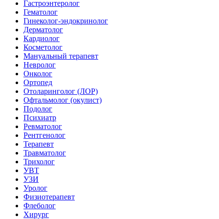
Гастроэнтеролог
Гематолог
Гинеколог-эндокринолог
Дерматолог
Кардиолог
Косметолог
Мануальный терапевт
Невролог
Онколог
Ортопед
Отоларинголог (ЛОР)
Офтальмолог (окулист)
Подолог
Психиатр
Ревматолог
Рентгенолог
Терапевт
Травматолог
Трихолог
УВТ
УЗИ
Уролог
Физиотерапевт
Флеболог
Хирург