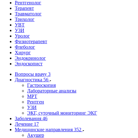
Рентгенолог
Терапевт
Травматолог
Трихолог
УВТ
УЗИ
Уролог
Физиотерапевт
Флеболог
Хирург
Эндокринолог
Эндоскопист
Вопросы врачу
3
Диагностика
56
Гастроскопия
Лабораторные анализы
МРТ
Рентген
УЗИ
ЭКГ, суточный мониторинг ЭКГ
Заболевания
46
Лечение
17
Медицинские направления
352
Акушер