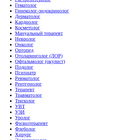
Гематолог
Гинеколог-эндокринолог
Дерматолог
Кардиолог
Косметолог
Мануальный терапевт
Невролог
Онколог
Ортопед
Отоларинголог (ЛОР)
Офтальмолог (окулист)
Подолог
Психиатр
Ревматолог
Рентгенолог
Терапевт
Травматолог
Трихолог
УВТ
УЗИ
Уролог
Физиотерапевт
Флеболог
Хирург