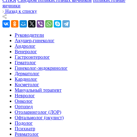
СПКЯ
Синдром поликистозных яичников
поликистозные
яичники
Назад к списку
Руководители
Акушер-гинеколог
Андролог
Венеролог
Гастроэнтеролог
Гематолог
Гинеколог-эндокринолог
Дерматолог
Кардиолог
Косметолог
Мануальный терапевт
Невролог
Онколог
Ортопед
Отоларинголог (ЛОР)
Офтальмолог (окулист)
Подолог
Психиатр
Ревматолог