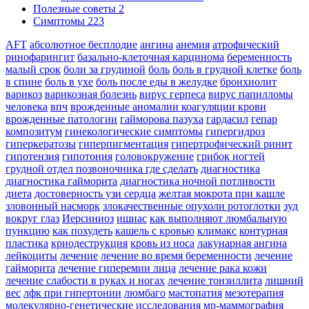
Полезные советы
2
Симптомы
223
AFT
абсолютное бесплодие
ангина
анемия
атрофический
ринофарингит
базально-клеточная карцинома
беременность
малый срок
боли за грудиной
боль
боль в грудной клетке
боль
в спине
боль в ухе
боль после еды в желудке
бронхиолит
варикоз
варикозная болезнь
вирус герпеса
вирус папилломы
человека
впч
врожденные аномалии коагуляции крови
врожденные патологии
гайморова пазуха
гардасил
гепар
композитум
гинекологические симптомы
гипергидроз
гиперкератозы
гиперпигментация
гипертрофический ринит
гипотензия
гипотония
головокружение
грибок ногтей
грудной отдел позвоночника где сделать
диагностика
диагностика гайморита
диагностика ночной потливости
диета
достоверность узи сердца
желтая мокрота при кашле
зловонный насморк
злокачественные опухоли ротоглотки
зуд
вокруг глаз
Иерсиниоз
ишиас
как выполняют люмбальную
пункцию
как похудеть
кашель с кровью
климакс
контурная
пластика
криодеструкция
кровь из носа
лакунарная ангина
лейкоциты
лечение
лечение во время беременности
лечение
гайморита
лечение гиперемии лица
лечение рака кожи
лечение слабости в руках и ногах
лечение тонзиллита
лишний
вес
лфк при гипертонии
люмбаго
мастопатия
мезотерапия
молекулярно-генетические исследования
мр-маммография