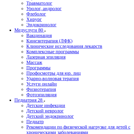
Травматолог
Уролог, андролог
Флеболог
Хирург
Эндокринолог
Медуслуги
80
Вакцинация
Кинезитерапия (ЛФК)
Клинические исследования лекарств
Комплексные программы
Лазерная эпиляция
Массаж
Программы
Профосмотры для юр. лиц
Ударно-волновая терапия
Услуги онлайн
Физиотерапия
Фотоэпиляция
Педиатрия
28
Детские инфекции
Детский невролог
Детский эндокринолог
Педиатр
Рекомендации по физической нагрузке для детей с
хроническими заболеваниями