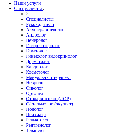
Наши услуги
Специалисты
Специалисты
Руководители
Акушер-гинеколог
Андролог
Венеролог
Гастроэнтеролог
Гематолог
Гинеколог-эндокринолог
Дерматолог
Кардиолог
Косметолог
Мануальный терапевт
Невролог
Онколог
Ортопед
Отоларинголог (ЛОР)
Офтальмолог (окулист)
Подолог
Психиатр
Ревматолог
Рентгенолог
Терапевт