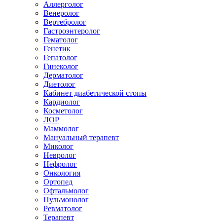
Аллерголог
Венеролог
Вертебролог
Гастроэнтеролог
Гематолог
Генетик
Гепатолог
Гинеколог
Дерматолог
Диетолог
Кабинет диабетической стопы
Кардиолог
Косметолог
ЛОР
Маммолог
Мануальный терапевт
Миколог
Невролог
Нефролог
Онкология
Ортопед
Офтальмолог
Пульмонолог
Ревматолог
Терапевт