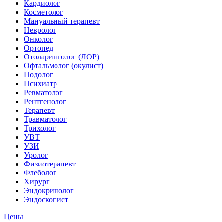
Кардиолог
Косметолог
Мануальный терапевт
Невролог
Онколог
Ортопед
Отоларинголог (ЛОР)
Офтальмолог (окулист)
Подолог
Психиатр
Ревматолог
Рентгенолог
Терапевт
Травматолог
Трихолог
УВТ
УЗИ
Уролог
Физиотерапевт
Флеболог
Хирург
Эндокринолог
Эндоскопист
Цены