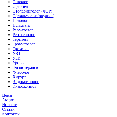
Онколог
Ортопед
Отоларинголог (ЛОР)
Офтальмолог (окулист)
Подолог
Психиатр
Ревматолог
Рентгенолог
Терапевт
Травматолог
Трихолог
УВТ
УЗИ
Уролог
Физиотерапевт
Флеболог
Хирург
Эндокринолог
Эндоскопист
Цены
Акции
Новости
Статьи
Контакты