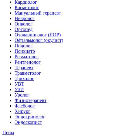
Кардиолог
Косметолог
Мануальный терапевт
Невролог
Онколог
Ортопед
Отоларинголог (ЛОР)
Офтальмолог (окулист)
Подолог
Психиатр
Ревматолог
Рентгенолог
Терапевт
Травматолог
Трихолог
УВТ
УЗИ
Уролог
Физиотерапевт
Флеболог
Хирург
Эндокринолог
Эндоскопист
Цены