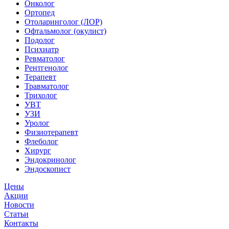
Онколог
Ортопед
Отоларинголог (ЛОР)
Офтальмолог (окулист)
Подолог
Психиатр
Ревматолог
Рентгенолог
Терапевт
Травматолог
Трихолог
УВТ
УЗИ
Уролог
Физиотерапевт
Флеболог
Хирург
Эндокринолог
Эндоскопист
Цены
Акции
Новости
Статьи
Контакты