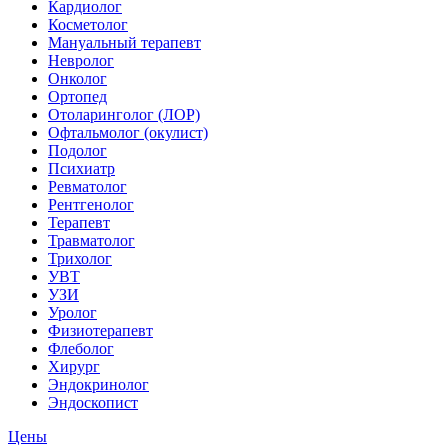
Кардиолог
Косметолог
Мануальный терапевт
Невролог
Онколог
Ортопед
Отоларинголог (ЛОР)
Офтальмолог (окулист)
Подолог
Психиатр
Ревматолог
Рентгенолог
Терапевт
Травматолог
Трихолог
УВТ
УЗИ
Уролог
Физиотерапевт
Флеболог
Хирург
Эндокринолог
Эндоскопист
Цены