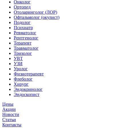
Онколог
Ортопед
Отоларинголог (ЛОР)
Офтальмолог (окулист)
Подолог
Психиатр
Ревматолог
Рентгенолог
Терапевт
Травматолог
Трихолог
УВТ
УЗИ
Уролог
Физиотерапевт
Флеболог
Хирург
Эндокринолог
Эндоскопист
Цены
Акции
Новости
Статьи
Контакты