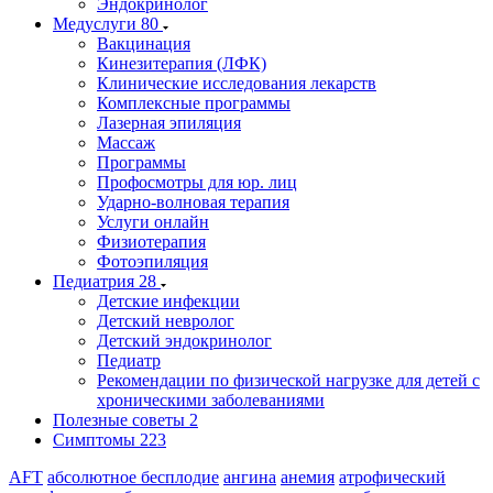
Эндокринолог
Медуслуги
80
Вакцинация
Кинезитерапия (ЛФК)
Клинические исследования лекарств
Комплексные программы
Лазерная эпиляция
Массаж
Программы
Профосмотры для юр. лиц
Ударно-волновая терапия
Услуги онлайн
Физиотерапия
Фотоэпиляция
Педиатрия
28
Детские инфекции
Детский невролог
Детский эндокринолог
Педиатр
Рекомендации по физической нагрузке для детей с
хроническими заболеваниями
Полезные советы
2
Симптомы
223
AFT
абсолютное бесплодие
ангина
анемия
атрофический