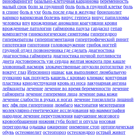
ринофарингит
базально-клеточная карцинома
беременность
малый срок
боли за грудиной
боль
боль в грудной клетке
боль
в спине
боль в ухе
боль после еды в желудке
бронхиолит
варикоз
варикозная болезнь
вирус герпеса
вирус папилломы
человека
впч
врожденные аномалии коагуляции крови
врожденные патологии
гайморова пазуха
гардасил
гепар
композитум
гинекологические симптомы
гипергидроз
гиперкератозы
гиперпигментация
гипертрофический ринит
гипотензия
гипотония
головокружение
грибок ногтей
грудной отдел позвоночника где сделать
диагностика
диагностика гайморита
диагностика ночной потливости
диета
достоверность узи сердца
желтая мокрота при кашле
зловонный насморк
злокачественные опухоли ротоглотки
зуд
вокруг глаз
Иерсиниоз
ишиас
как выполняют люмбальную
пункцию
как похудеть
кашель с кровью
климакс
контурная
пластика
криодеструкция
кровь из носа
лакунарная ангина
лейкоциты
лечение
лечение во время беременности
лечение
гайморита
лечение гиперемии лица
лечение рака кожи
лечение слабости в руках и ногах
лечение тонзиллита
лишний
вес
лфк при гипертонии
люмбаго
мастопатия
мезотерапия
молекулярно-генетические исследования
мр-маммография
народное лечение переутомления
нарушение мозгового
кровообращения
нижняя губа болит и опухла
носовая
перегородка
одышка
ожирение
онемение стоп
ортопедическая
обувь
остеомиелит
остеопороз
остеохондроз
острый живот