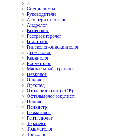
Специалисты
Руководители
Акушер-гинеколог
Андролог
Венеролог
Гастроэнтеролог
Гематолог
Гинеколог-эндокринолог
Дерматолог
Кардиолог
Косметолог
Мануальный терапевт
Невролог
Онколог
Ортопед
Отоларинголог (ЛОР)
Офтальмолог (окулист)
Подолог
Психиатр
Ревматолог
Рентгенолог
Терапевт
Травматолог
Трихолог