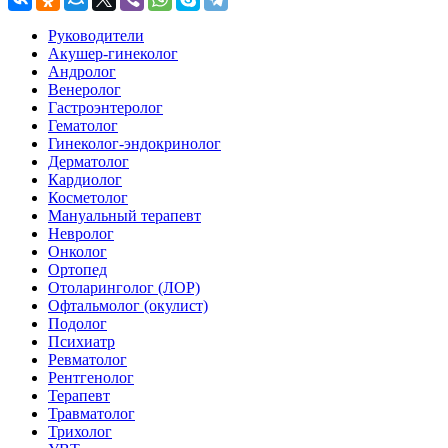
Руководители
Акушер-гинеколог
Андролог
Венеролог
Гастроэнтеролог
Гематолог
Гинеколог-эндокринолог
Дерматолог
Кардиолог
Косметолог
Мануальный терапевт
Невролог
Онколог
Ортопед
Отоларинголог (ЛОР)
Офтальмолог (окулист)
Подолог
Психиатр
Ревматолог
Рентгенолог
Терапевт
Травматолог
Трихолог