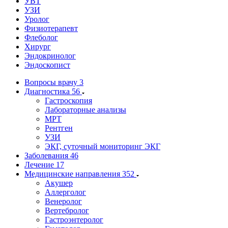
УВТ
УЗИ
Уролог
Физиотерапевт
Флеболог
Хирург
Эндокринолог
Эндоскопист
Вопросы врачу
3
Диагностика
56
Гастроскопия
Лабораторные анализы
МРТ
Рентген
УЗИ
ЭКГ, суточный мониторинг ЭКГ
Заболевания
46
Лечение
17
Медицинские направления
352
Акушер
Аллерголог
Венеролог
Вертебролог
Гастроэнтеролог