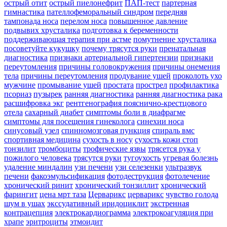
острый отит
острый пиелонефрит
ПАП-тест
партерная
гимнастика
пателлофеморальный синдром
передняя
тампонада носа
перелом носа
повышенное давление
подвывих хрусталика
подготовка к беременности
поддерживающая терапия при астме
помутнение хрусталика
посоветуйте кукушку
почему трясутся руки
пренатальная
диагностика
признаки артериальной гипертензии
признаки
переутомления
причины головокружения
причины онемения
тела
причины переутомления
продувание ушей
проколоть ухо
мужчине
промывание ушей
простата
прострел
профилактика
псориаз
пузырек
ранняя диагностика
ранняя диагностика рака
расшифровка экг
рентгенография пояснично-крестцового
отела
сахарный диабет
симптомы боли в диафрагме
симптомы для посещения гинеколога
синехии носа
синусовый узел
спинномозговая пункция
спираль вмс
спортивная медицина
сухость в носу
сухость кожи стоп
тонзилит
тромбоциты
трофические язвы
трясется рука у
пожилого человека
трясутся руки
тугоухость
угревая болезнь
удаление миндалин
узи печени
узи селезенки
ультразвук
печени
факоэмульсификация
фотодеструкция
фотолечение
хронический ринит
хронический тонзиллит
хронический
фарингит
цена мрт таза
Церварикс
церварикс
чувство голода
шум в ушах
экссудативный иридоциклит
экстренная
контрацепция
электрокардиограмма
электрокоагуляция при
храпе
эритроциты
этмоидит