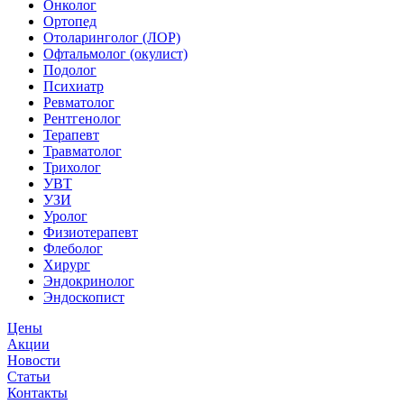
Онколог
Ортопед
Отоларинголог (ЛОР)
Офтальмолог (окулист)
Подолог
Психиатр
Ревматолог
Рентгенолог
Терапевт
Травматолог
Трихолог
УВТ
УЗИ
Уролог
Физиотерапевт
Флеболог
Хирург
Эндокринолог
Эндоскопист
Цены
Акции
Новости
Статьи
Контакты