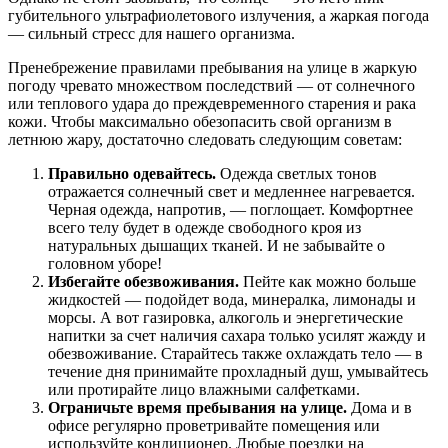
губительного ультрафиолетового излучения, а жаркая погода
— сильный стресс для нашего организма.
Пренебрежение правилами пребывания на улице в жаркую
погоду чревато множеством последствий — от солнечного
или теплового удара до преждевременного старения и рака
кожи. Чтобы максимально обезопасить свой организм в
летнюю жару, достаточно следовать следующим советам:
Правильно одевайтесь.
Одежда светлых тонов
отражается солнечный свет и медленнее нагревается.
Черная одежда, напротив, — поглощает. Комфортнее
всего телу будет в одежде свободного кроя из
натуральных дышащих тканей. И не забывайте о
головном уборе!
Избегайте обезвоживания.
Пейте как можно больше
жидкостей — подойдет вода, минералка, лимонады и
морсы. А вот газировка, алкоголь и энергетические
напитки за счет наличия сахара только усилят жажду и
обезвоживание. Старайтесь также охлаждать тело — в
течение дня принимайте прохладный душ, умывайтесь
или протирайте лицо влажными салфетками.
Ограничьте время пребывания на улице.
Дома и в
офисе регулярно проветривайте помещения или
используйте кондиционер. Любые поездки на