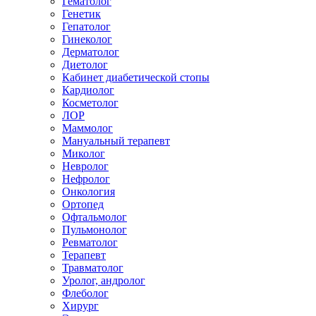
Гематолог
Генетик
Гепатолог
Гинеколог
Дерматолог
Диетолог
Кабинет диабетической стопы
Кардиолог
Косметолог
ЛОР
Маммолог
Мануальный терапевт
Миколог
Невролог
Нефролог
Онкология
Ортопед
Офтальмолог
Пульмонолог
Ревматолог
Терапевт
Травматолог
Уролог, андролог
Флеболог
Хирург